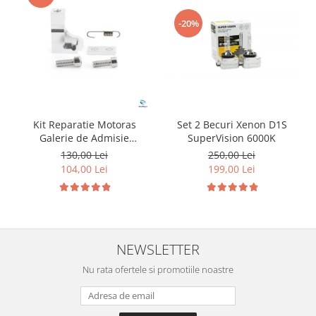
-20%
Kit Reparatie Motoras
Set 2 Becuri Xenon D1S
Galerie de Admisie
SuperVision 6000K
Aluminiu pentru
130,00 Lei
250,00 Lei
Volkswagen Skoda Seat
104,00 Lei
199,00 Lei
Audi P2015
NEWSLETTER
Nu rata ofertele si promotiile noastre