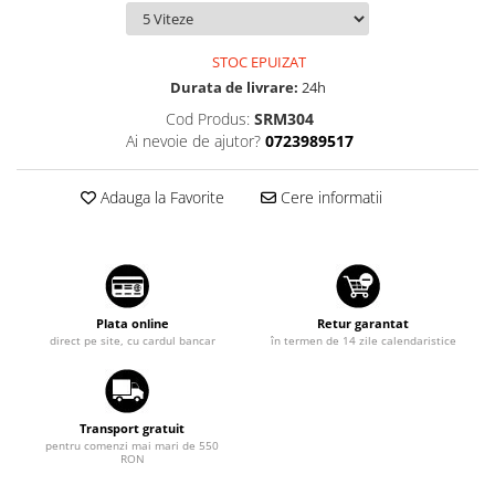
Diverse
Suzuki
Tuning auto
Toyota
STOC EPUIZAT
Kituri reparatie
Volkswagen
Durata de livrare:
24h
Diverse
Cod Produs:
SRM304
Volvo
Dopuri anulare clapete admisie
Ai nevoie de ajutor?
0723989517
Garnituri galerie admisie BMW
Valve PCV
Adauga la Favorite
Cere informatii
Kit reparatie faruri
Adaptoare auxiliare
Produse cu discount de pana la
95%
Plata online
Retur garantat
Eleron Portbagaj
direct pe site, cu cardul bancar
în termen de 14 zile calendaristice
Transport gratuit
pentru comenzi mai mari de 550
RON