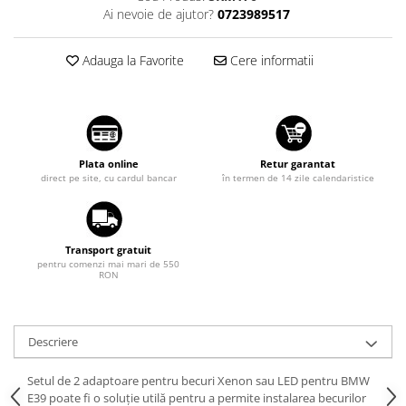
Diverse
Ai nevoie de ajutor?
0723989517
Suzuki
Tuning auto
Toyota
Adauga la Favorite
Cere informatii
Kituri reparatie
Volkswagen
Diverse
Volvo
Dopuri anulare clapete admisie
Garnituri galerie admisie BMW
Valve PCV
Plata online
Retur garantat
direct pe site, cu cardul bancar
în termen de 14 zile calendaristice
Kit reparatie faruri
Adaptoare auxiliare
Produse cu discount de pana la
Transport gratuit
95%
pentru comenzi mai mari de 550
RON
Eleron Portbagaj
Descriere
Setul de 2 adaptoare pentru becuri Xenon sau LED pentru BMW
E39 poate fi o soluție utilă pentru a permite instalarea becurilor