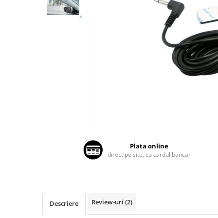
Land Rover
Butoane
Mazda
Display-uri
Manson schimbator viteze
Mercedes-Benz
Alte accesorii
Mini Cooper
Ornamente
Mitshubishi
Antene
Nissan
Piese exterior
Opel
Accesorii
Peugeot
Senzori parcare dedicati
Grile aerisire
Porsche
Camere mers inapoi
Renault
Capace oglinzi
Plata online
Saab
direct pe site, cu cardul bancar
Sticle far
Seat
Diverse
Skoda
Tuning auto
Smart
Kituri reparatie
Review-uri
(2)
Descriere
Subaru
Diverse