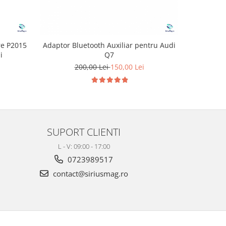
re P2015
Adaptor Bluetooth Auxiliar pentru Audi
Display
i
Q7
1
200,00 Lei
150,00 Lei
SUPORT CLIENTI
L - V: 09:00 - 17:00
0723989517
contact@siriusmag.ro