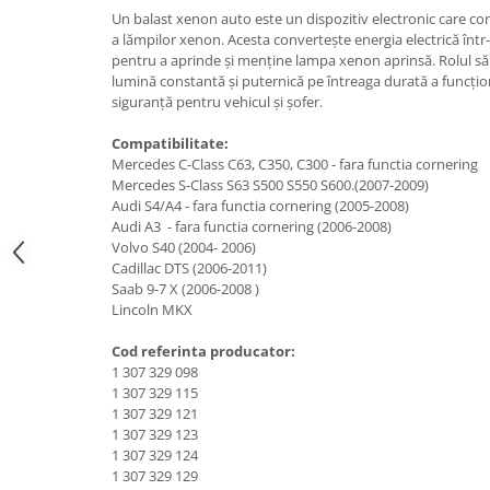
Suzuki
Un balast xenon auto este un dispozitiv electronic care co
Dopuri anulare clapete admisie
a lămpilor xenon. Acesta convertește energia electrică într
Garnituri galerie admisie BMW
Toyota
pentru a aprinde și menține lampa xenon aprinsă. Rolul său
Valve PCV
lumină constantă și puternică pe întreaga durată a funcționă
Volkswagen
siguranță pentru vehicul și șofer.
Kit reparatie faruri
Volvo
Adaptoare auxiliare
Compatibilitate:
Mercedes C-Class C63, C350, C300 - fara functia cornering
Produse cu discount de pana la
Mercedes S-Class S63 S500 S550 S600.(2007-2009)
95%
Audi S4/A4 - fara functia cornering (2005-2008)
Eleron Portbagaj
Audi A3 - fara functia cornering (2006-2008)
Volvo S40 (2004- 2006)
Cadillac DTS (2006-2011)
Saab 9-7 X (2006-2008 )
Lincoln MKX
Cod referinta producator:
1 307 329 098
1 307 329 115
1 307 329 121
1 307 329 123
1 307 329 124
1 307 329 129