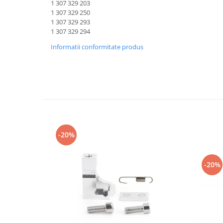
1 307 329 203
1 307 329 250
1 307 329 293
1 307 329 294
Informatii conformitate produs
-20%
-20%