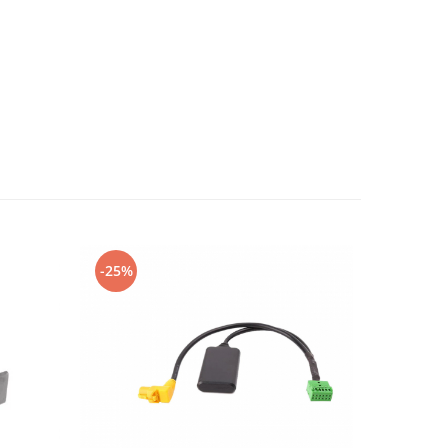
-25%
-13%