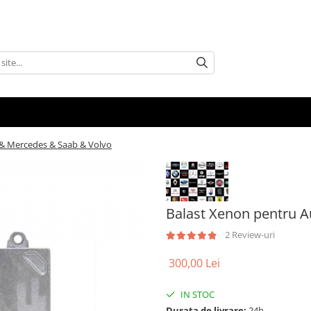
 & Mercedes & Saab & Volvo
Balast Xenon pentru A
2 Review-uri
300,00 Lei
IN STOC
Durata de livrare:
24h