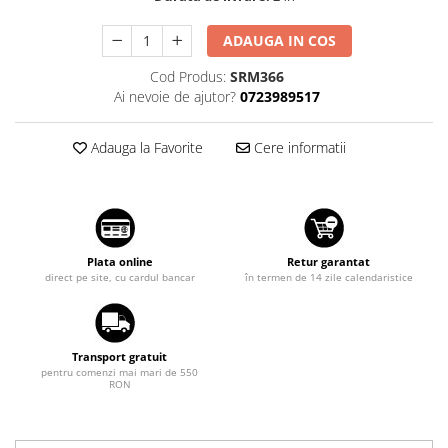
Suzuki
Dopuri anulare clapete admisie
ADAUGA IN COS
Garnituri galerie admisie BMW
Toyota
Valve PCV
Cod Produs:
SRM366
Volkswagen
Ai nevoie de ajutor?
0723989517
Kit reparatie faruri
Volvo
Adaptoare auxiliare
Adauga la Favorite
Cere informatii
Produse cu discount de pana la
95%
Eleron Portbagaj
Plata online
Retur garantat
direct pe site, cu cardul bancar
în termen de 14 zile calendaristice
Transport gratuit
pentru comenzi mai mari de 550
RON