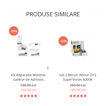
PRODUSE SIMILARE
-20%
-20%
Kit Reparatie Motoras
Set 2 Becuri Xenon D1S
Galerie de Admisie
SuperVision 6000K
Aluminiu pentru
130,00 Lei
250,00 Lei
Volkswagen Skoda Seat
104,00 Lei
199,00 Lei
Audi P2015