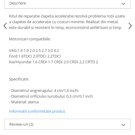
Descriere
Kitul de reparatie clapeta acceleratie rezolvă problema roții uzate
a clapetei de accelerație cu costuri minime. Realizat din metal,
este durabil și rezistent în timp, economisind astfel bani și timp.
Motorizari compatibile:
VAG 1.4 1.9 2.0 2.5 2.7 3.0 4.2
Ford 1.6TDCI 2.0TDCI 2.2TDCI
Kia/Hyundai 1.6 CRDI 1.7 CRDI 2.0 CRDI 2.2 CRTD 2
Specificatii:
- Diametrul angrenajului: 4 cm/1,6 inchi
- Diametrul orificiului surubului: 0,3 cm/0,1 inch
- Material: alama
Informatii conformitate produs
Review-uri
(2)