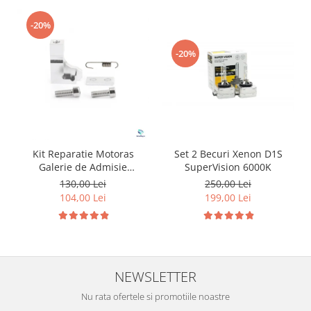
-20%
-20%
Kit Reparatie Motoras
Set 2 Becuri Xenon D1S
Galerie de Admisie
SuperVision 6000K
Aluminiu pentru
130,00 Lei
250,00 Lei
Volkswagen Skoda Seat
104,00 Lei
199,00 Lei
Audi P2015
NEWSLETTER
Nu rata ofertele si promotiile noastre