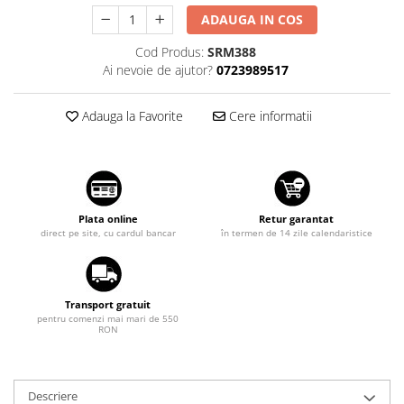
Suzuki
Dopuri anulare clapete admisie
ADAUGA IN COS
Garnituri galerie admisie BMW
Toyota
Cod Produs:
SRM388
Valve PCV
Ai nevoie de ajutor?
0723989517
Volkswagen
Kit reparatie faruri
Volvo
Adaptoare auxiliare
Adauga la Favorite
Cere informatii
Produse cu discount de pana la
95%
Eleron Portbagaj
Plata online
Retur garantat
direct pe site, cu cardul bancar
în termen de 14 zile calendaristice
Transport gratuit
pentru comenzi mai mari de 550
RON
Descriere