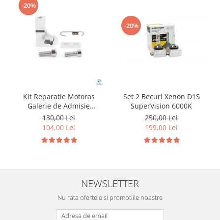
-20%
-20%
Kit Reparatie Motoras
Set 2 Becuri Xenon D1S
Galerie de Admisie
SuperVision 6000K
Aluminiu pentru
130,00 Lei
250,00 Lei
Volkswagen Skoda Seat
104,00 Lei
199,00 Lei
Audi P2015
NEWSLETTER
Nu rata ofertele si promotiile noastre