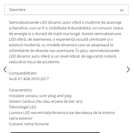
Descriere
Semnalizatoarele LED dinamic auto oferă o mulțime de avantaje
și beneficii, cum ar fi o vizibilitate îmbunătățită, un consum redus
de energie și o durată de viață mai lungă. Aceste semnalizatoare
LED oferă, de asemenea, o experiență vizuală uimitoare și o
estetică modernă, cu modele dinamice care se adaptează la
schimbările de direcție sau avertizare. În plus, semnalizatoarele
LED dinamic auto oferă și un nivel ridicat de siguranță rutieră,
reducând riscul de accidente.
Compatibilitate:
Audi A7 4G8 2010-2017
Caracteristici:
Instalare usoara, sunt plug and play
Sistem Canbus (Nu dau eroare de bec ars)
Tehnologie LED
Lumina LED secventiala/dinamica (se deruleaza de la interior
catre exterior
Culoare: tenta fumurie