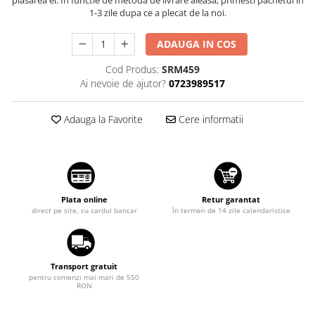
Suzuki
1-3 zile dupa ce a plecat de la noi.
Dopuri anulare clapete admisie
Garnituri galerie admisie BMW
Toyota
ADAUGA IN COS
Valve PCV
Volkswagen
Cod Produs:
SRM459
Kit reparatie faruri
Volvo
Ai nevoie de ajutor?
0723989517
Adaptoare auxiliare
Produse cu discount de pana la
Adauga la Favorite
Cere informatii
95%
Eleron Portbagaj
Plata online
Retur garantat
direct pe site, cu cardul bancar
în termen de 14 zile calendaristice
Transport gratuit
pentru comenzi mai mari de 550
RON