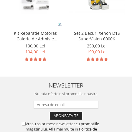
Kit Reparatie Motoras
Set 2 Becuri Xenon D1S
Galerie de Admisie
SuperVision 6000K
Aluminiu pentru
130,00 Lei
250,00 Lei
Volkswagen Skoda Seat
104,00 Lei
199,00 Lei
Audi P2015
NEWSLETTER
Nu rata ofertele si promotiile noastre
Vreau sa primesc newsletter cu promotiile
magazinului. Afla mai multe in
Politica de