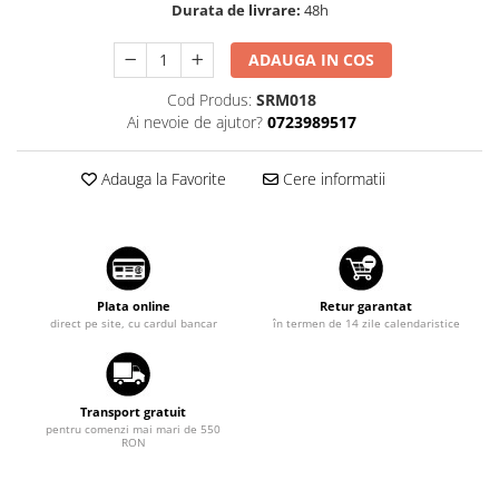
Durata de livrare:
48h
Suzuki
Dopuri anulare clapete admisie
Garnituri galerie admisie BMW
Toyota
ADAUGA IN COS
Valve PCV
Volkswagen
Cod Produs:
SRM018
Kit reparatie faruri
Ai nevoie de ajutor?
0723989517
Volvo
Adaptoare auxiliare
Produse cu discount de pana la
Adauga la Favorite
Cere informatii
95%
Eleron Portbagaj
Plata online
Retur garantat
direct pe site, cu cardul bancar
în termen de 14 zile calendaristice
Transport gratuit
pentru comenzi mai mari de 550
RON