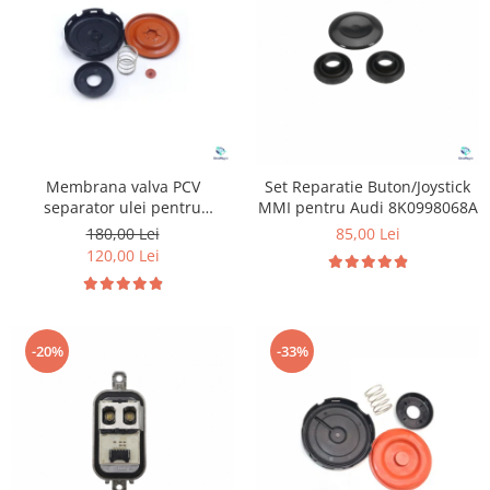
Membrana valva PCV
Set Reparatie Buton/Joystick
separator ulei pentru
MMI pentru Audi 8K0998068A
Volkswagen Audi Seat Skoda
180,00 Lei
85,00 Lei
1.8 2.0 TFSI TSI
120,00 Lei
-20%
-33%