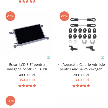
-13%
-35%
Ecran LCD 6.5" pentru
Kit Reparatie Galerie Admisie
navigatie pentru cu Audi
pentru Audi & Volkswagen
8T0919603G
400,00 Lei
200,00 Lei
350,00 Lei
130,00 Lei
-33%