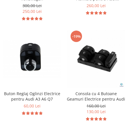
Volkswagen Skoda Seat
300,00 Lei
260,00 Lei
250,00 Lei
-19%
Buton Reglaj Oglinzi Electrice
Consola cu 4 Butoane
pentru Audi A3 A6 Q7
Geamuri Electrice pentru Audi
60,00 Lei
160,00 Lei
130,00 Lei