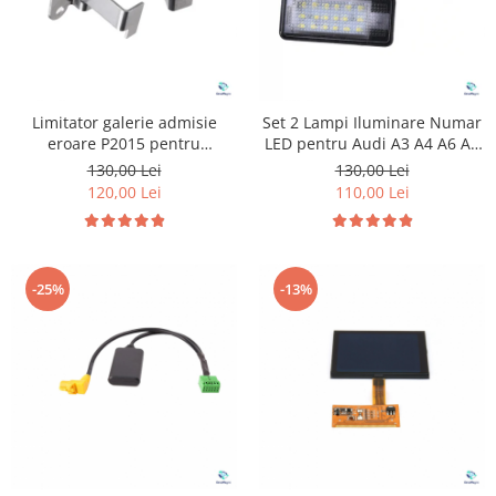
Suzuki
Dopuri anulare clapete admisie
Garnituri galerie admisie BMW
Toyota
Valve PCV
Volkswagen
Kit reparatie faruri
Volvo
Limitator galerie admisie
Set 2 Lampi Iluminare Numar
Adaptoare auxiliare
eroare P2015 pentru
LED pentru Audi A3 A4 A6 A8
Volkswagen Audi
Q7
130,00 Lei
130,00 Lei
Produse cu discount de pana la
120,00 Lei
110,00 Lei
95%
Eleron Portbagaj
-25%
-13%