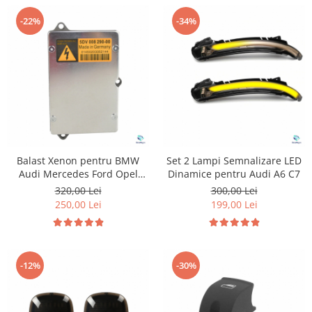
-22%
-34%
Balast Xenon pentru BMW
Set 2 Lampi Semnalizare LED
Audi Mercedes Ford Opel
Dinamice pentru Audi A6 C7
Jaguar Skoda Saab Land Rover
320,00 Lei
300,00 Lei
Volkswagen
250,00 Lei
199,00 Lei
-12%
-30%