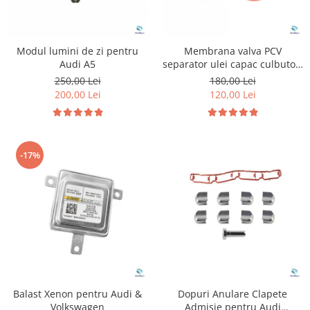
Modul lumini de zi pentru
Membrana valva PCV
Audi A5
separator ulei capac culbutori
pentru Volkswagen Audi 1.4
250,00 Lei
180,00 Lei
2.0 2.5 3.6
200,00 Lei
120,00 Lei
-17%
Balast Xenon pentru Audi &
Dopuri Anulare Clapete
Volkswagen
Admisie pentru Audi