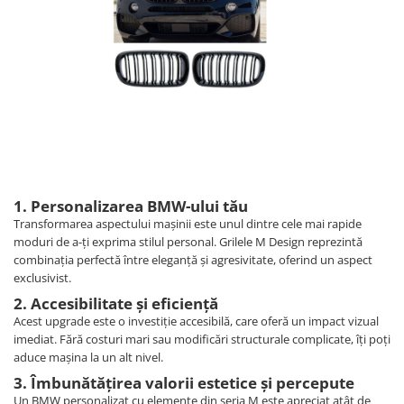
Land Rover
Butoane
Mazda
Display-uri
Manson schimbator viteze
Mercedes-Benz
Alte accesorii
Mini Cooper
Ornamente
Mitshubishi
Antene
Nissan
Piese exterior
Opel
Accesorii
Peugeot
Senzori parcare dedicati
1. Personalizarea BMW-ului tău
Grile aerisire
Porsche
Transformarea aspectului mașinii este unul dintre cele mai rapide
moduri de a-ți exprima stilul personal. Grilele M Design reprezintă
Camere mers inapoi
Renault
combinația perfectă între eleganță și agresivitate, oferind un aspect
Capace oglinzi
exclusivist.
Saab
Sticle far
2. Accesibilitate și eficiență
Seat
Diverse
Acest upgrade este o investiție accesibilă, care oferă un impact vizual
Skoda
imediat. Fără costuri mari sau modificări structurale complicate, îți poți
Tuning auto
aduce mașina la un alt nivel.
Smart
Kituri reparatie
3. Îmbunătățirea valorii estetice și percepute
Subaru
Diverse
Un BMW personalizat cu elemente din seria M este apreciat atât de