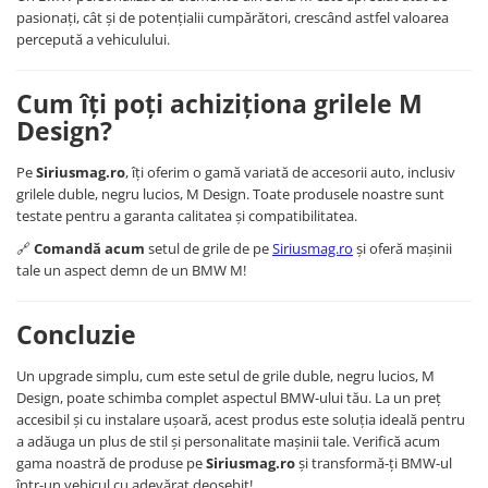
pasionați, cât și de potențialii cumpărători, crescând astfel valoarea
Suzuki
Dopuri anulare clapete admisie
percepută a vehiculului.
Garnituri galerie admisie BMW
Toyota
Valve PCV
Volkswagen
Cum îți poți achiziționa grilele M
Kit reparatie faruri
Volvo
Design?
Adaptoare auxiliare
Produse cu discount de pana la
Pe
Siriusmag.ro
, îți oferim o gamă variată de accesorii auto, inclusiv
95%
grilele duble, negru lucios, M Design. Toate produsele noastre sunt
testate pentru a garanta calitatea și compatibilitatea.
Eleron Portbagaj
🔗
Comandă acum
setul de grile de pe
Siriusmag.ro
și oferă mașinii
tale un aspect demn de un BMW M!
Concluzie
Un upgrade simplu, cum este setul de grile duble, negru lucios, M
Design, poate schimba complet aspectul BMW-ului tău. La un preț
accesibil și cu instalare ușoară, acest produs este soluția ideală pentru
a adăuga un plus de stil și personalitate mașinii tale. Verifică acum
gama noastră de produse pe
Siriusmag.ro
și transformă-ți BMW-ul
într-un vehicul cu adevărat deosebit!