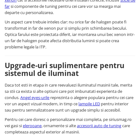
far
si componente de tuning pentru cei care vor sa mearga mai
departe cu personalizarea.
Un aspect care trebuie inteles clar: nu orice far de halogen poate fi
transformat in far de xenon pur si simplu prin schimbarea becului.
Optica farului este proiectata diferit, iar montarea unui bec xenon intr-
un far de halogen poate afecta distributia luminii si poate crea
probleme legale la ITP.
Upgrade-uri suplimentare pentru
sistemul de iluminat
Daca tot esti in etapa in care reevaluezi iluminatul masinii tale, merita
sa stii ca exista si alte optiuni care pot imbunatati experienta de
condus.
Angel eyes-urile
reprezinta o alegere populara pentru cei care
vor un aspect vizual modern, in timp ce
lampile LED
pentru interior
sau pentru semnalizatoare sunt un upgrade simplu si accesibil.
Pentru cei care doresc o personalizare mai completa, pe siriusmag.ro
vei gasi si
elerooane
, ornamente si alte
accesorii auto de tuning
care
completeaza aspectul exterior al masinii.