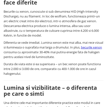
face diferite
Becurile cu xenon, cunoscute si sub denumirea HID (High-Intensity
Discharge), nu au filament. In loc de wolfram, functioneaza printr-un
arc electric creat intre doi electrozi, intr-o atmosfera de gaz xenon.
Descarcarea electrica produce o lumina intensa, alba sau usor
albastruie, cu o temperatura de culoare cuprinsa intre 4.200 si 6.000
Kelvin, in functie de model.
Diferenta se vede imediat. Lumina xenon este mai alba, mai rece vizual
si ilumineaza o suprafata mai larga a drumului. In plus,
becurile xenon
consuma cu aproximativ 30-40% mai putina energie fata de halogen
pentru acelasi nivel de luminozitate.
Durata de viata este si ea superioara – un bec xenon poate functiona
intre 2.000 si 3.000 de ore, comparativ cu 400-1.000 de ore in cazul
halogenului.
Lumina si vizibilitate – o diferenta
pe care o simti
Una dintre cele mai importante diferente practice este modul in care