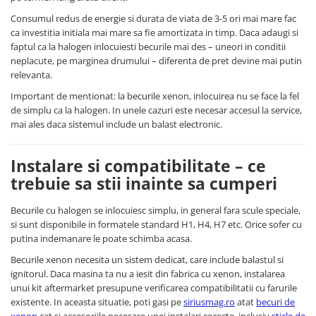
Consumul redus de energie si durata de viata de 3-5 ori mai mare fac
ca investitia initiala mai mare sa fie amortizata in timp. Daca adaugi si
faptul ca la halogen inlocuiesti becurile mai des – uneori in conditii
neplacute, pe marginea drumului – diferenta de pret devine mai putin
relevanta.
Important de mentionat: la becurile xenon, inlocuirea nu se face la fel
de simplu ca la halogen. In unele cazuri este necesar accesul la service,
mai ales daca sistemul include un balast electronic.
Instalare si compatibilitate – ce
trebuie sa stii inainte sa cumperi
Becurile cu halogen se inlocuiesc simplu, in general fara scule speciale,
si sunt disponibile in formatele standard H1, H4, H7 etc. Orice sofer cu
putina indemanare le poate schimba acasa.
Becurile xenon necesita un sistem dedicat, care include balastul si
ignitorul. Daca masina ta nu a iesit din fabrica cu xenon, instalarea
unui kit aftermarket presupune verificarea compatibilitatii cu farurile
existente. In aceasta situatie, poti gasi pe
siriusmag.ro
atat
becuri de
xenon
cat si accesoriile necesare unei instalari corecte, inclusiv
sticle de