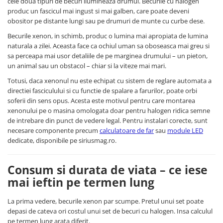
cele doua tipuri de becuri ilumineaza drumul. Becurile cu halogen
produc un fascicul mai ingust si mai galben, care poate deveni
obositor pe distante lungi sau pe drumuri de munte cu curbe dese.
Becurile xenon, in schimb, produc o lumina mai apropiata de lumina
naturala a zilei. Aceasta face ca ochiul uman sa oboseasca mai greu si
sa perceapa mai usor detaliile de pe marginea drumului – un pieton,
un animal sau un obstacol – chiar si la viteze mai mari.
Totusi, daca xenonul nu este echipat cu sistem de reglare automata a
directiei fasciculului si cu functie de spalare a farurilor, poate orbi
soferii din sens opus. Acesta este motivul pentru care montarea
xenonului pe o masina omologata doar pentru halogen ridica semne
de intrebare din punct de vedere legal. Pentru instalari corecte, sunt
necesare componente precum
calculatoare de far
sau
module LED
dedicate, disponibile pe siriusmag.ro.
Consum si durata de viata – ce iese
mai ieftin pe termen lung
La prima vedere, becurile xenon par scumpe. Pretul unui set poate
depasi de cateva ori costul unui set de becuri cu halogen. Insa calculul
pe termen lung arata diferit.