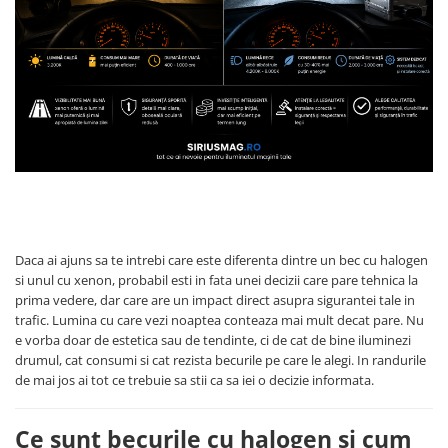
Land Rover
Piese interior
Mazda
Butoane
Mercedes-Benz
Display-uri
Mini Cooper
Manson schimbator viteze
Mitshubishi
Alte accesorii
Nissan
Ornamente
Opel
Antene
Piese exterior
Peugeot
Accesorii
Porsche
Daca ai ajuns sa te intrebi care este diferenta dintre un bec cu halogen
Senzori parcare dedicati
Renault
si unul cu xenon, probabil esti in fata unei decizii care pare tehnica la
Grile aerisire
prima vedere, dar care are un impact direct asupra sigurantei tale in
Saab
trafic. Lumina cu care vezi noaptea conteaza mai mult decat pare. Nu
Camere video auto
e vorba doar de estetica sau de tendinte, ci de cat de bine iluminezi
Seat
Capace oglinzi
drumul, cat consumi si cat rezista becurile pe care le alegi. In randurile
Skoda
Jump Starter Auto
de mai jos ai tot ce trebuie sa stii ca sa iei o decizie informata.
Sticle far
Smart
Diverse
Ce sunt becurile cu halogen si cum
Subaru