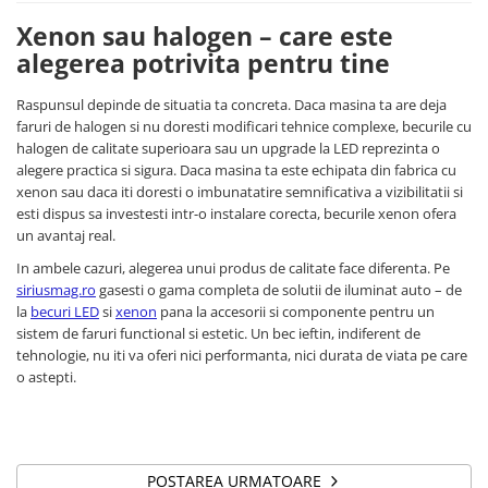
Xenon sau halogen – care este
alegerea potrivita pentru tine
Raspunsul depinde de situatia ta concreta. Daca masina ta are deja
faruri de halogen si nu doresti modificari tehnice complexe, becurile cu
halogen de calitate superioara sau un upgrade la LED reprezinta o
alegere practica si sigura. Daca masina ta este echipata din fabrica cu
xenon sau daca iti doresti o imbunatatire semnificativa a vizibilitatii si
esti dispus sa investesti intr-o instalare corecta, becurile xenon ofera
un avantaj real.
In ambele cazuri, alegerea unui produs de calitate face diferenta. Pe
siriusmag.ro
gasesti o gama completa de solutii de iluminat auto – de
la
becuri LED
si
xenon
pana la accesorii si componente pentru un
sistem de faruri functional si estetic. Un bec ieftin, indiferent de
tehnologie, nu iti va oferi nici performanta, nici durata de viata pe care
o astepti.
POSTAREA URMATOARE