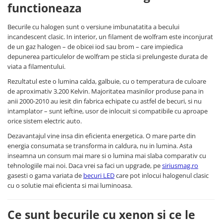
functioneaza
Tuning auto
Suzuki
Kituri reparatie
Toyota
Becurile cu halogen sunt o versiune imbunatatita a becului
Diverse
incandescent clasic. In interior, un filament de wolfram este inconjurat
Volkswagen
de un gaz halogen – de obicei iod sau brom – care impiedica
Dopuri anulare clapete admisie
Volvo
depunerea particulelor de wolfram pe sticla si prelungeste durata de
Garnituri galerie admisie BMW
viata a filamentului.
Valve PCV
Rezultatul este o lumina calda, galbuie, cu o temperatura de culoare
Kit reparatie faruri
de aproximativ 3.200 Kelvin. Majoritatea masinilor produse pana in
Adaptoare auxiliare
anii 2000-2010 au iesit din fabrica echipate cu astfel de becuri, si nu
intamplator – sunt ieftine, usor de inlocuit si compatibile cu aproape
Produse cu discount de pana la
orice sistem electric auto.
95%
Dezavantajul vine insa din eficienta energetica. O mare parte din
Eleron Portbagaj
energia consumata se transforma in caldura, nu in lumina. Asta
inseamna un consum mai mare si o lumina mai slaba comparativ cu
tehnologiile mai noi. Daca vrei sa faci un upgrade, pe
siriusmag.ro
gasesti o gama variata de
becuri LED
care pot inlocui halogenul clasic
cu o solutie mai eficienta si mai luminoasa.
Ce sunt becurile cu xenon si ce le