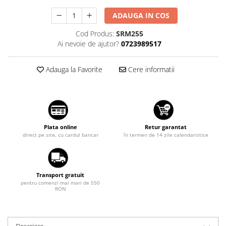
Suzuki
Dopuri anulare clapete admisie
ADAUGA IN COS
Garnituri galerie admisie BMW
Toyota
Cod Produs:
SRM255
Valve PCV
Volkswagen
Ai nevoie de ajutor?
0723989517
Kit reparatie faruri
Volvo
Adaptoare auxiliare
Adauga la Favorite
Cere informatii
Produse cu discount de pana la
95%
Eleron Portbagaj
Plata online
Retur garantat
direct pe site, cu cardul bancar
în termen de 14 zile calendaristice
Transport gratuit
pentru comenzi mai mari de 550
RON
Descriere