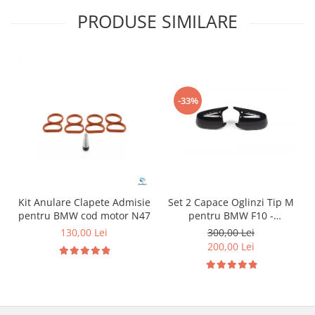
PRODUSE SIMILARE
-33%
Kit Anulare Clapete Admisie
Set 2 Capace Oglinzi Tip M
pentru BMW cod motor N47
pentru BMW F10 -
nonfacelift
130,00 Lei
300,00 Lei
200,00 Lei