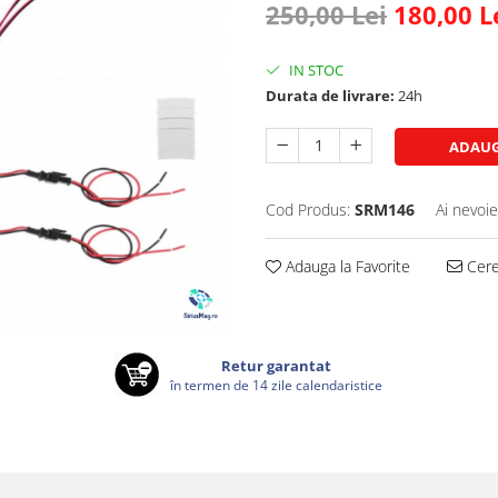
250,00 Lei
180,00 L
IN STOC
Durata de livrare:
24h
ADAUG
Cod Produs:
SRM146
Ai nevoie
Adauga la Favorite
Cere 
Retur garantat
în termen de 14 zile calendaristice