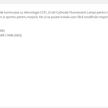
ele luminoase cu tehnologie CCFL (Cold Cathode Fluorescent Lamp) pentru f
și sportiv pentru mașină. Kit-ul se poate instala ușor fără modificări majore 
ift)
ift (1998-2003)