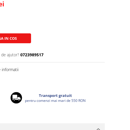
ei
A IN COS
 de ajutor?
0723989517
informatii
Transport gratuit
pentru comenzi mai mari de 550 RON