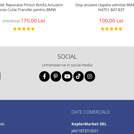
let Reparatie Pinion Rotita Actuator
Dop anulare clapete admisie B
ras Cutie Transfer pentru BMW
N47S1 B47 B37
170,00 Lei
100,00 Lei
219,00 Lei
SOCIAL
Urmareste-ne in social media
DATE COMERCIALE
ale
KeplerMarket SRL
J40/18737/2021