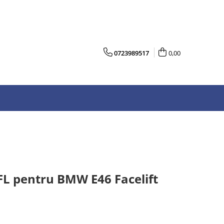
0723989517
0,00
FL pentru BMW E46 Facelift