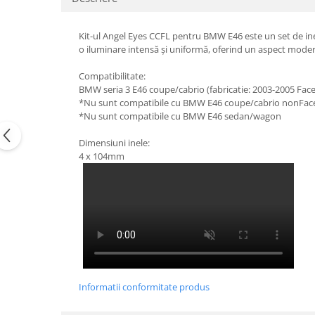
Suzuki
Dopuri anulare clapete admisie
Garnituri galerie admisie BMW
Toyota
Kit-ul Angel Eyes CCFL pentru BMW E46 este un set de in
o iluminare intensă și uniformă, oferind un aspect modern 
Valve PCV
Volkswagen
Kit reparatie faruri
Compatibilitate:
Volvo
Adaptoare auxiliare
BMW seria 3 E46 coupe/cabrio (fabricatie: 2003-2005 Facel
*Nu sunt compatibile cu BMW E46 coupe/cabrio nonFacel
Produse cu discount de pana la
*Nu sunt compatibile cu BMW E46 sedan/wagon
95%
Dimensiuni inele:
Eleron Portbagaj
4 x 104mm
Informatii conformitate produs