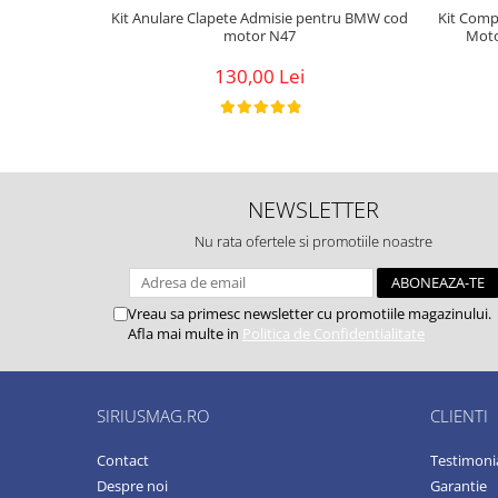
Kit Anulare Clapete Admisie pentru BMW cod
Kit Comp
motor N47
Moto
130,00 Lei
NEWSLETTER
Nu rata ofertele si promotiile noastre
Vreau sa primesc newsletter cu promotiile magazinului.
Afla mai multe in
Politica de Confidentialitate
SIRIUSMAG.RO
CLIENTI
Contact
Testimoni
Despre noi
Garantie