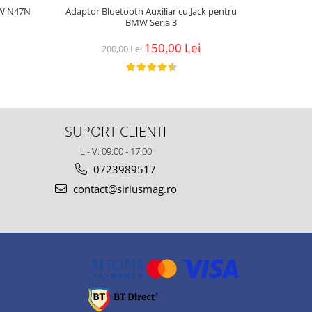
MW N47N
Adaptor Bluetooth Auxiliar cu Jack pentru
Kit Dopuri
BMW Seria 3
150,00 Lei
200,00 Lei
2
SUPORT CLIENTI
L - V: 09:00 - 17:00
0723989517
contact@siriusmag.ro