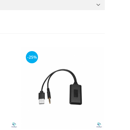
-25%
-18%