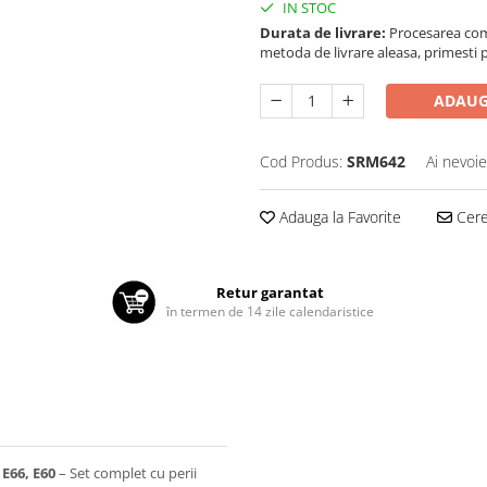
IN STOC
Durata de livrare:
Procesarea comen
metoda de livrare aleasa, primesti pa
ADAUG
Cod Produs:
SRM642
Ai nevoie
Adauga la Favorite
Cere 
Retur garantat
în termen de 14 zile calendaristice
E66, E60
– Set complet cu perii