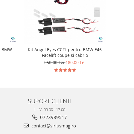
-25%
ie BMW
Kit Angel Eyes CCFL pentru BMW E46
Adaptor
Facelift coupe si cabrio
250,00 Lei
180,00 Lei
2
SUPORT CLIENTI
L - V: 09:00 - 17:00
0723989517
contact@siriusmag.ro