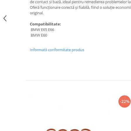
de contact și bază, ideal pentru remedierea problemelor la
Suzuki
Dopuri anulare clapete admisie
Oferă funcționare corectă și fiabilă, fiind o soluție econo
original.
Garnituri galerie admisie BMW
Toyota
Valve PCV
Volkswagen
Compatibilitate:
Kit reparatie faruri
BMW E65 E66
Volvo
BMW E60
Adaptoare auxiliare
Produse cu discount de pana la
Informatii conformitate produs
95%
Eleron Portbagaj
-22%