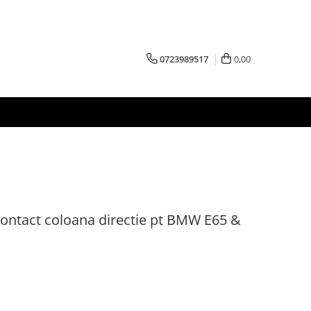
0723989517
0,00
contact coloana directie pt BMW E65 &