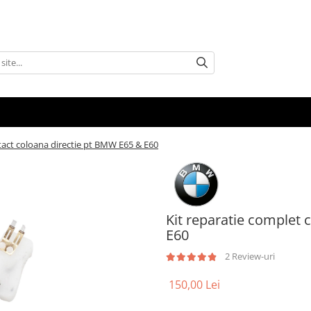
tact coloana directie pt BMW E65 & E60
Kit reparatie complet 
E60
2 Review-uri
150,00 Lei