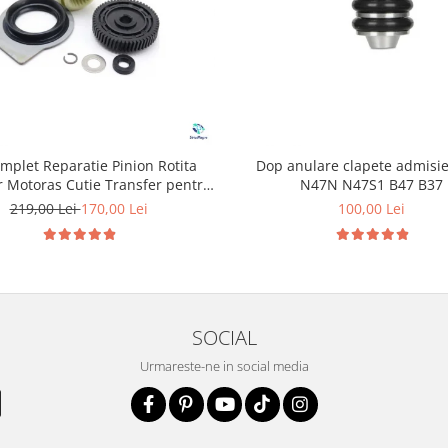
omplet Reparatie Pinion Rotita
Dop anulare clapete admis
r Motoras Cutie Transfer pentru
N47N N47S1 B47 B37
BMW
219,00 Lei
170,00 Lei
100,00 Lei
SOCIAL
Urmareste-ne in social media