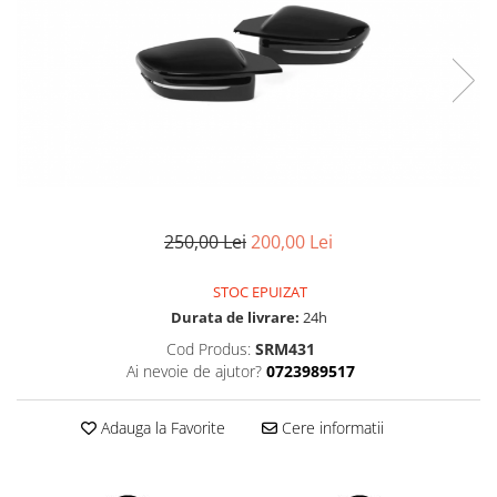
Land Rover
Multimedia
Mazda
Piese interior
Mercedes-Benz
Butoane
Mini Cooper
Display-uri
Mitshubishi
Manson schimbator viteze
Nissan
Alte accesorii
Opel
Ornamente
Antene
250,00 Lei
200,00 Lei
Peugeot
Piese exterior
Porsche
STOC EPUIZAT
Accesorii
Renault
Durata de livrare:
24h
Senzori parcare dedicati
Saab
Cod Produs:
SRM431
Grile aerisire
Ai nevoie de ajutor?
0723989517
Seat
Camere video auto
Skoda
Capace oglinzi
Adauga la Favorite
Cere informatii
Jump Starter Auto
Smart
Sticle far
Subaru