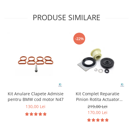
PRODUSE SIMILARE
-22%
Kit Anulare Clapete Admisie
Kit Complet Reparatie
pentru BMW cod motor N47
Pinion Rotita Actuator
Motoras Cutie Transfer
130,00 Lei
219,00 Lei
pentru BMW
170,00 Lei