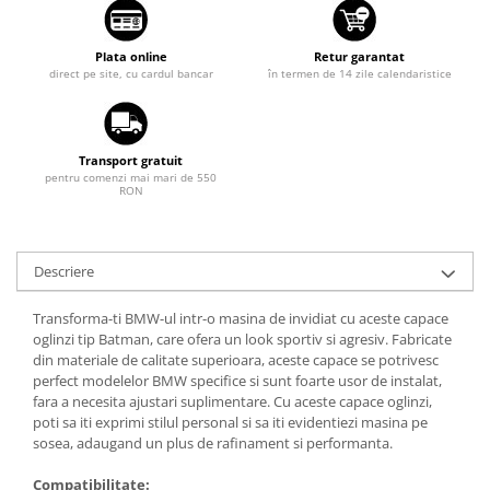
Diverse
Suzuki
Tuning auto
Toyota
Plata online
Retur garantat
Kituri reparatie
direct pe site, cu cardul bancar
în termen de 14 zile calendaristice
Volkswagen
Diverse
Volvo
Dopuri anulare clapete admisie
Transport gratuit
Garnituri galerie admisie BMW
pentru comenzi mai mari de 550
RON
Valve PCV
Kit reparatie faruri
Adaptoare auxiliare
Descriere
Produse cu discount de pana la
95%
Transforma-ti BMW-ul intr-o masina de invidiat cu aceste capace
oglinzi tip Batman, care ofera un look sportiv si agresiv. Fabricate
Eleron Portbagaj
din materiale de calitate superioara, aceste capace se potrivesc
perfect modelelor BMW specifice si sunt foarte usor de instalat,
fara a necesita ajustari suplimentare. Cu aceste capace oglinzi,
poti sa iti exprimi stilul personal si sa iti evidentiezi masina pe
sosea, adaugand un plus de rafinament si performanta.
Compatibilitate: