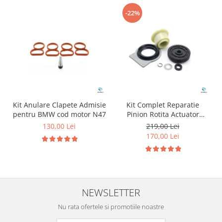
-22%
Kit Anulare Clapete Admisie
Kit Complet Reparatie
pentru BMW cod motor N47
Pinion Rotita Actuator
Motoras Cutie Transfer
130,00 Lei
219,00 Lei
pentru BMW
170,00 Lei
NEWSLETTER
Nu rata ofertele si promotiile noastre