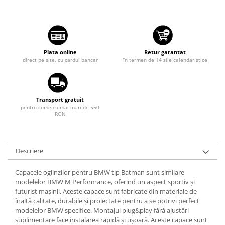
Tuning auto
Suzuki
Kituri reparatie
Toyota
Diverse
Volkswagen
Dopuri anulare clapete admisie
Plata online
Retur garantat
Volvo
direct pe site, cu cardul bancar
în termen de 14 zile calendaristice
Garnituri galerie admisie BMW
Valve PCV
Kit reparatie faruri
Transport gratuit
Adaptoare auxiliare
pentru comenzi mai mari de 550
RON
Produse cu discount de pana la
95%
Eleron Portbagaj
Descriere
Capacele oglinzilor pentru BMW tip Batman sunt similare
modelelor BMW M Performance, oferind un aspect sportiv și
futurist mașinii. Aceste capace sunt fabricate din materiale de
înaltă calitate, durabile și proiectate pentru a se potrivi perfect
modelelor BMW specifice. Montajul plug&play fără ajustări
suplimentare face instalarea rapidă și ușoară. Aceste capace sunt