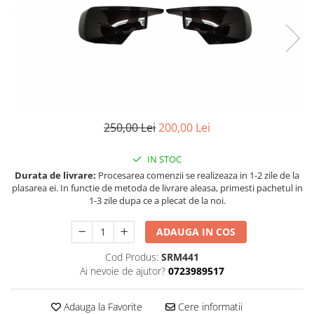
Land Rover
Piese interior
Mazda
Butoane
Mercedes-Benz
Display-uri
Mini Cooper
Manson schimbator viteze
Mitshubishi
Alte accesorii
Nissan
Ornamente
250,00 Lei
200,00 Lei
Opel
Antene
Piese exterior
Peugeot
IN STOC
Accesorii
Porsche
Durata de livrare:
Procesarea comenzii se realizeaza in 1-2 zile de la
plasarea ei. In functie de metoda de livrare aleasa, primesti pachetul in
Senzori parcare dedicati
Renault
1-3 zile dupa ce a plecat de la noi.
Grile aerisire
Saab
Camere video auto
ADAUGA IN COS
Seat
Capace oglinzi
Cod Produs:
SRM441
Skoda
Jump Starter Auto
Ai nevoie de ajutor?
0723989517
Sticle far
Smart
Diverse
Subaru
Adauga la Favorite
Cere informatii