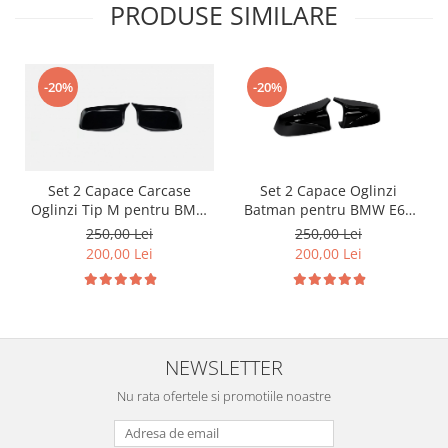
PRODUSE SIMILARE
-20%
-20%
Set 2 Capace Carcase
Set 2 Capace Oglinzi
Oglinzi Tip M pentru BMW
Batman pentru BMW E60
E60 - Negru Lucios
Facelift
250,00 Lei
250,00 Lei
200,00 Lei
200,00 Lei
NEWSLETTER
Nu rata ofertele si promotiile noastre