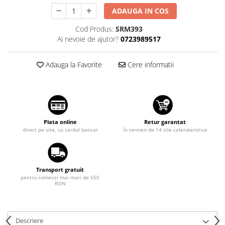
Suzuki
Dopuri anulare clapete admisie
ADAUGA IN COS
Garnituri galerie admisie BMW
Toyota
Cod Produs:
SRM393
Valve PCV
Ai nevoie de ajutor?
0723989517
Volkswagen
Kit reparatie faruri
Volvo
Adaptoare auxiliare
Adauga la Favorite
Cere informatii
Produse cu discount de pana la
95%
Eleron Portbagaj
Plata online
Retur garantat
direct pe site, cu cardul bancar
în termen de 14 zile calendaristice
Transport gratuit
pentru comenzi mai mari de 550
RON
Descriere