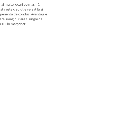
mai multe locuri pe mașină,
ta este o soluție versatilă și
xperiența de condus. Avantajele
ră, imagini clare și unghi de
ului în marșarier.