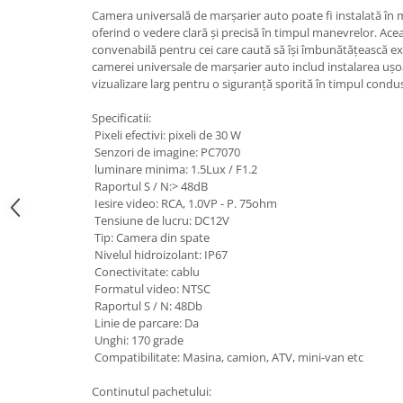
Suzuki
Camera universală de marșarier auto poate fi instalată în 
Dopuri anulare clapete admisie
oferind o vedere clară și precisă în timpul manevrelor. Aceas
Garnituri galerie admisie BMW
Toyota
convenabilă pentru cei care caută să își îmbunătățească e
Valve PCV
camerei universale de marșarier auto includ instalarea ușoa
Volkswagen
vizualizare larg pentru o siguranță sporită în timpul condus
Kit reparatie faruri
Volvo
Adaptoare auxiliare
Specificatii:
Pixeli efectivi: pixeli de 30 W
Produse cu discount de pana la
Senzori de imagine: PC7070
95%
luminare minima: 1.5Lux / F1.2
Eleron Portbagaj
Raportul S / N:> 48dB
Iesire video: RCA, 1.0VP - P. 75ohm
Tensiune de lucru: DC12V
Tip: Camera din spate
Nivelul hidroizolant: IP67
Conectivitate: cablu
Formatul video: NTSC
Raportul S / N: 48Db
Linie de parcare: Da
Unghi: 170 grade
Compatibilitate: Masina, camion, ATV, mini-van etc
Continutul pachetului: