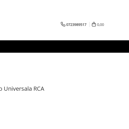
0723989517
0,00
o Universala RCA