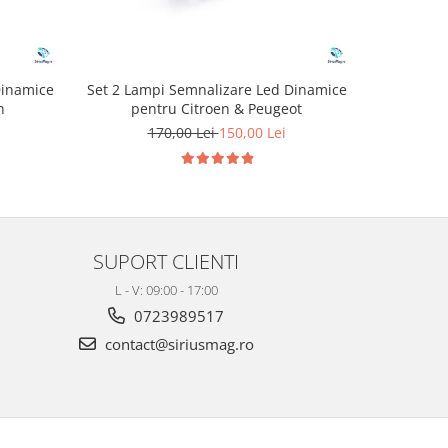
Dinamice
Set 2 Lampi Semnalizare Led Dinamice
Set Lampi 
n
pentru Citroen & Peugeot
Pa
170,00 Lei
150,00 Lei
1
SUPORT CLIENTI
L - V: 09:00 - 17:00
0723989517
contact@siriusmag.ro