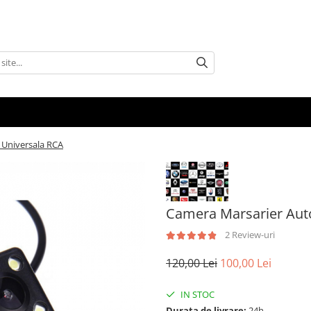
 Universala RCA
Camera Marsarier Aut
2 Review-uri
120,00 Lei
100,00 Lei
IN STOC
Durata de livrare:
24h