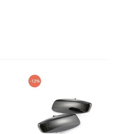
-12%
-15%