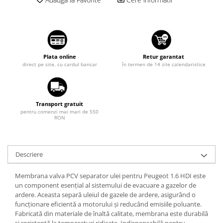
Suzuki
Diverse
Dopuri anulare clapete admisie
Toyota
Garnituri galerie admisie BMW
Volkswagen
Valve PCV
Volvo
Plata online
Retur garantat
Kit reparatie faruri
direct pe site, cu cardul bancar
în termen de 14 zile calendaristice
Adaptoare auxiliare
Produse cu discount de pana la
95%
Transport gratuit
pentru comenzi mai mari de 550
Eleron Portbagaj
RON
Descriere
Membrana valva PCV separator ulei pentru Peugeot 1.6 HDI este
un component esențial al sistemului de evacuare a gazelor de
ardere. Aceasta separă uleiul de gazele de ardere, asigurând o
funcționare eficientă a motorului și reducând emisiile poluante.
Fabricată din materiale de înaltă calitate, membrana este durabilă
și rezistentă la temperaturi ridicate. Indispensabilă pentru