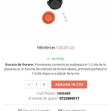
Land Rover
Piese interior
Mazda
Butoane
Display-uri
Mercedes-Benz
Manson schimbator viteze
Mini Cooper
Alte accesorii
Mitshubishi
Ornamente
Nissan
Antene
Opel
Piese exterior
180,00 Lei
120,00 Lei
Peugeot
Accesorii
IN STOC
Senzori parcare dedicati
Porsche
Durata de livrare:
Procesarea comenzii se realizeaza in 1-2 zile de la
Grile aerisire
plasarea ei. In functie de metoda de livrare aleasa, primesti pachetul in
Renault
1-3 zile dupa ce a plecat de la noi.
Camere mers inapoi
Saab
Capace oglinzi
ADAUGA IN COS
Seat
Sticle far
Skoda
Diverse
Cod Produs:
SRM488
Ai nevoie de ajutor?
0723989517
Smart
Tuning auto
Subaru
Kituri reparatie
Adauga la Favorite
Cere informatii