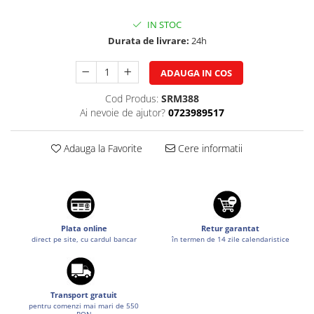
Suzuki
Diverse
IN STOC
Dopuri anulare clapete admisie
Toyota
Durata de livrare:
24h
Garnituri galerie admisie BMW
Volkswagen
Valve PCV
ADAUGA IN COS
Volvo
Kit reparatie faruri
Cod Produs:
SRM388
Adaptoare auxiliare
Ai nevoie de ajutor?
0723989517
Produse cu discount de pana la
95%
Adauga la Favorite
Cere informatii
Eleron Portbagaj
Plata online
Retur garantat
direct pe site, cu cardul bancar
în termen de 14 zile calendaristice
Transport gratuit
pentru comenzi mai mari de 550
RON