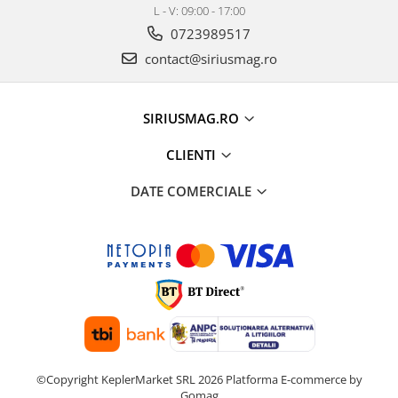
L - V: 09:00 - 17:00
Suzuki
Dopuri anulare clapete admisie
0723989517
Garnituri galerie admisie BMW
Toyota
contact@siriusmag.ro
Valve PCV
Volkswagen
Kit reparatie faruri
Volvo
Adaptoare auxiliare
SIRIUSMAG.RO
Produse cu discount de pana la
CLIENTI
95%
Eleron Portbagaj
DATE COMERCIALE
©Copyright KeplerMarket SRL 2026
Platforma E-commerce by
Gomag