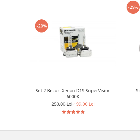
-29%
-20%
Set 2 Becuri Xenon D1S SuperVision
S
6000K
250,00 Lei
199,00 Lei