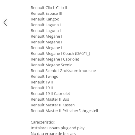
Renault Clio I CLio II
Renault Espace III
Renault Kangoo
Renault Laguna I
Renault Laguna I
Renault Megane I
Renault Megane I
Renault Megane I
Renault Megane I Coach (DA0/1_)
Renault Megane I Cabriolet
Renault Megane Scenic
Renault Scenic I Großraumlimousine
Renault Twingo I
Renault 19 II
Renault 19 II
Renault 19 II Cabriolet
Renault Master II Bus
Renault Master II Kasten
Renault Master II Pritsche/Fahrgestell
Caracteristici:
Instalare usoara plug and play
Nu dau eroare de bec ars