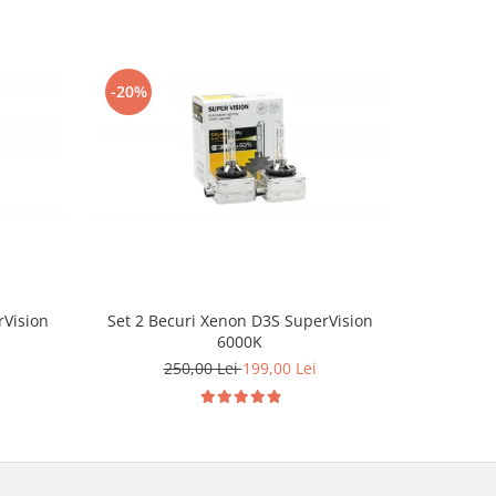
-20%
-20%
rVision
Set 2 Becuri Xenon D3S SuperVision
Set 2 Be
6000K
250,00 Lei
199,00 Lei
2