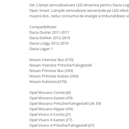
Suzuki
Set 2 lampi semnalizatoare LED dinamice pentru Dacia Loga
Dopuri anulare clapete admisie
Opel, Smart. Lampile semnalizare secvențiale pe LED oferă
Garnituri galerie admisie BMW
Toyota
mașinii dvs., reduc consumul de energie și îmbunătățesc vizi
Valve PCV
Volkswagen
Compatibilitate:
Kit reparatie faruri
Volvo
Dacia Duster 2011-2017
Adaptoare auxiliare
Dacia Dokker 2012-2019
Dacia Lodgy 2012-2019
Produse cu discount de pana la
Dacia Logan 1
95%
Eleron Portbagaj
Nissan Interstar Bus (X70)
Nissan Interstar Pritsche/Fahrgestell
Nissan Primstar Bus (X83)
Nissan Primstar Kasten (X83)
Nissan Kubistarv(X76)
Opel Movano Combi (J9)
Opel Movano Kasten (F9)
Opel Movano Pritsche/Fahrgestell (U9, E9)
Opel Movano Kipper (H9)
Opel Vivaro A Combi (J7)
Opel Vivaro A Kasten (F7)
Opel Vivaro A Pritsche/Fahrgestell (E7)