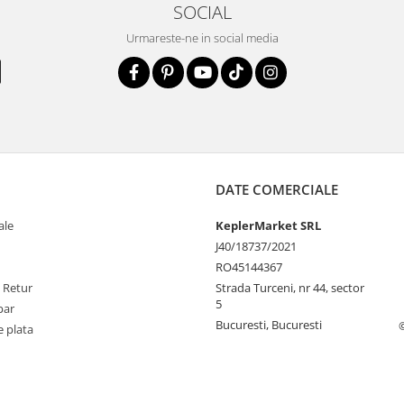
SOCIAL
Urmareste-ne in social media
DATE COMERCIALE
ale
KeplerMarket SRL
J40/18737/2021
RO45144367
e Retur
Strada Turceni, nr 44, sector
5
par
Bucuresti, Bucuresti
 plata