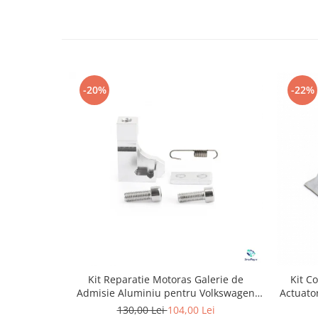
-20%
-22%
Kit Reparatie Motoras Galerie de
Kit C
Admisie Aluminiu pentru Volkswagen
Actuato
Skoda Seat Audi P2015
130,00 Lei
104,00 Lei