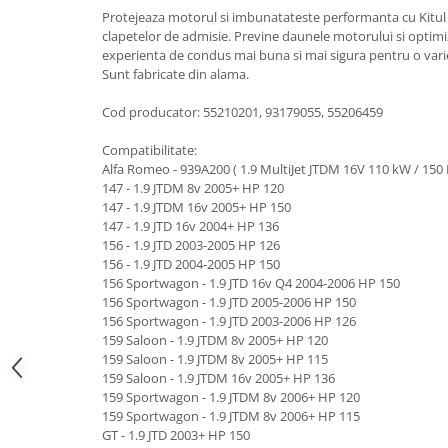
Suzuki
Protejeaza motorul si imbunatateste performanta cu Kitul
Dopuri anulare clapete admisie
clapetelor de admisie. Previne daunele motorului si optimi
Garnituri galerie admisie BMW
Toyota
experienta de condus mai buna si mai sigura pentru o vari
Valve PCV
Sunt fabricate din alama.
Volkswagen
Kit reparatie faruri
Volvo
Cod producator: 55210201, 93179055, 55206459
Adaptoare auxiliare
Compatibilitate:
Produse cu discount de pana la
Alfa Romeo - 939A200 ( 1.9 MultiJet JTDM 16V 110 kW / 150 
95%
147 - 1.9 JTDM 8v 2005+ HP 120
Eleron Portbagaj
147 - 1.9 JTDM 16v 2005+ HP 150
147 - 1.9 JTD 16v 2004+ HP 136
156 - 1.9 JTD 2003-2005 HP 126
156 - 1.9 JTD 2004-2005 HP 150
156 Sportwagon - 1.9 JTD 16v Q4 2004-2006 HP 150
156 Sportwagon - 1.9 JTD 2005-2006 HP 150
156 Sportwagon - 1.9 JTD 2003-2006 HP 126
159 Saloon - 1.9 JTDM 8v 2005+ HP 120
159 Saloon - 1.9 JTDM 8v 2005+ HP 115
159 Saloon - 1.9 JTDM 16v 2005+ HP 136
159 Sportwagon - 1.9 JTDM 8v 2006+ HP 120
159 Sportwagon - 1.9 JTDM 8v 2006+ HP 115
GT - 1.9 JTD 2003+ HP 150