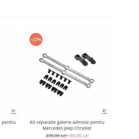
-22%
-24%
e pentru
Kit reparatie galerie admisie pentru
Kit Repa
Mercedes Jeep Chrysler
Motoras 
230,00 Lei
180,00 Lei
1