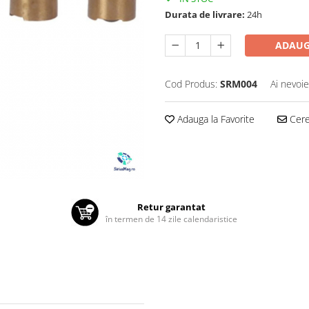
Durata de livrare:
24h
ADAUG
Cod Produs:
SRM004
Ai nevoie
Adauga la Favorite
Cere 
Retur garantat
în termen de 14 zile calendaristice