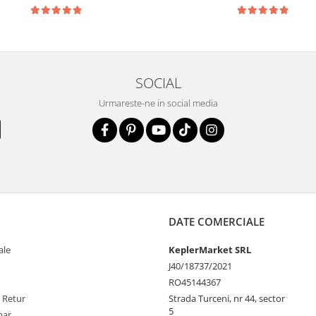
SOCIAL
Urmareste-ne in social media
DATE COMERCIALE
ale
KeplerMarket SRL
J40/18737/2021
RO45144367
e Retur
Strada Turceni, nr 44, sector
5
par