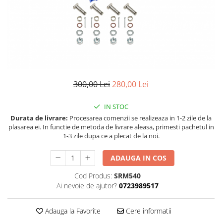
Land Rover
Piese interior
Mazda
Butoane
Display-uri
Mercedes-Benz
Manson schimbator viteze
Mini Cooper
Alte accesorii
Mitshubishi
Ornamente
Nissan
Antene
300,00 Lei
280,00 Lei
Opel
Piese exterior
IN STOC
Peugeot
Accesorii
Durata de livrare:
Procesarea comenzii se realizeaza in 1-2 zile de la
Senzori parcare dedicati
Porsche
plasarea ei. In functie de metoda de livrare aleasa, primesti pachetul in
Grile aerisire
1-3 zile dupa ce a plecat de la noi.
Renault
Camere mers inapoi
Saab
ADAUGA IN COS
Capace oglinzi
Seat
Sticle far
Cod Produs:
SRM540
Skoda
Ai nevoie de ajutor?
0723989517
Diverse
Smart
Tuning auto
Adauga la Favorite
Cere informatii
Subaru
Kituri reparatie