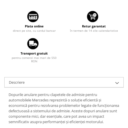
Suzuki
Diverse
Dopuri anulare clapete admisie
Toyota
Garnituri galerie admisie BMW
Volkswagen
Plata online
Retur garantat
Valve PCV
direct pe site, cu cardul bancar
în termen de 14 zile calendaristice
Volvo
Kit reparatie faruri
Adaptoare auxiliare
Produse cu discount de pana la
Transport gratuit
95%
pentru comenzi mai mari de 550
RON
Eleron Portbagaj
Descriere
Dopurile anulare pentru clapetele de admisie pentru
automobilele Mercedes reprezintă o soluție eficientă și
economică pentru rezolvarea problemelor legate de funcționarea
defectuoasă a sistemului de admisie. Aceste dopuri anulare sunt
componente mici, dar esențiale, care pot avea un impact
semnificativ asupra performanței și eficienței motorului.