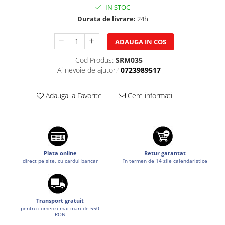
IN STOC
Suzuki
Diverse
Durata de livrare:
24h
Dopuri anulare clapete admisie
Toyota
Garnituri galerie admisie BMW
Volkswagen
ADAUGA IN COS
Valve PCV
Volvo
Cod Produs:
SRM035
Kit reparatie faruri
Ai nevoie de ajutor?
0723989517
Adaptoare auxiliare
Produse cu discount de pana la
Adauga la Favorite
Cere informatii
95%
Eleron Portbagaj
Plata online
Retur garantat
direct pe site, cu cardul bancar
în termen de 14 zile calendaristice
Transport gratuit
pentru comenzi mai mari de 550
RON