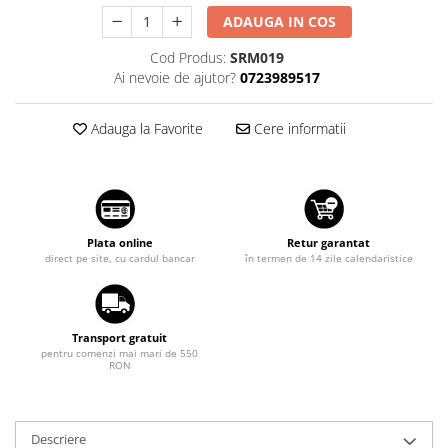
Suzuki
Dopuri anulare clapete admisie
ADAUGA IN COS
Garnituri galerie admisie BMW
Toyota
Cod Produs:
SRM019
Valve PCV
Ai nevoie de ajutor?
0723989517
Volkswagen
Kit reparatie faruri
Volvo
Adaptoare auxiliare
Adauga la Favorite
Cere informatii
Produse cu discount de pana la
95%
Eleron Portbagaj
Plata online
Retur garantat
direct pe site, cu cardul bancar
în termen de 14 zile calendaristice
Transport gratuit
pentru comenzi mai mari de 550
RON
Descriere