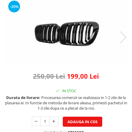
Land Rover
Butoane
-20%
Mazda
Display-uri
Manson schimbator viteze
Mercedes-Benz
Alte accesorii
Mini Cooper
Ornamente
Mitshubishi
Antene
Nissan
Piese exterior
Opel
Accesorii
Peugeot
Senzori parcare dedicati
Grile aerisire
Porsche
250,00 Lei
199,00 Lei
Camere mers inapoi
Renault
Capace oglinzi
IN STOC
Saab
Sticle far
Durata de livrare:
Procesarea comenzii se realizeaza in 1-2 zile de la
Seat
Diverse
plasarea ei. In functie de metoda de livrare aleasa, primesti pachetul in
1-3 zile dupa ce a plecat de la noi.
Skoda
Tuning auto
Smart
Kituri reparatie
ADAUGA IN COS
Subaru
Diverse