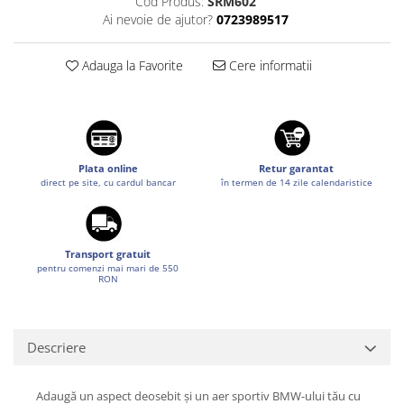
Cod Produs:
SRM602
Suzuki
Dopuri anulare clapete admisie
Ai nevoie de ajutor?
0723989517
Garnituri galerie admisie BMW
Toyota
Valve PCV
Adauga la Favorite
Cere informatii
Volkswagen
Kit reparatie faruri
Volvo
Adaptoare auxiliare
Produse cu discount de pana la
95%
Plata online
Retur garantat
direct pe site, cu cardul bancar
în termen de 14 zile calendaristice
Eleron Portbagaj
Transport gratuit
pentru comenzi mai mari de 550
RON
Descriere
Adaugă un aspect deosebit și un aer sportiv BMW-ului tău cu