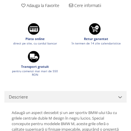
Suzuki
Adauga la Favorite
Cere informatii
Dopuri anulare clapete admisie
Garnituri galerie admisie BMW
Toyota
Valve PCV
Volkswagen
Kit reparatie faruri
Volvo
Adaptoare auxiliare
Plata online
Retur garantat
direct pe site, cu cardul bancar
în termen de 14 zile calendaristice
Produse cu discount de pana la
95%
Eleron Portbagaj
Transport gratuit
pentru comenzi mai mari de 550
RON
Descriere
Adaugă un aspect deosebit și un aer sportiv BMW-ului tău cu
grilele centrale duble M design în negru lucios. Special
concepute pentru modelele BMW M, aceste grile oferă o
calitate superioară și finisaje impecabile, asigurând o prezență