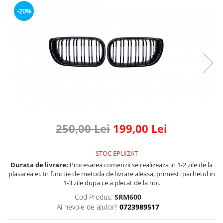
Land Rover
Butoane
-20%
Mazda
Display-uri
Manson schimbator viteze
Mercedes-Benz
Alte accesorii
Mini Cooper
Ornamente
Mitshubishi
Antene
Nissan
Piese exterior
Opel
Accesorii
Peugeot
Senzori parcare dedicati
Grile aerisire
Porsche
250,00 Lei
199,00 Lei
Camere mers inapoi
Renault
Capace oglinzi
STOC EPUIZAT
Saab
Sticle far
Durata de livrare:
Procesarea comenzii se realizeaza in 1-2 zile de la
Seat
Diverse
plasarea ei. In functie de metoda de livrare aleasa, primesti pachetul in
1-3 zile dupa ce a plecat de la noi.
Skoda
Tuning auto
Cod Produs:
SRM600
Smart
Kituri reparatie
Ai nevoie de ajutor?
0723989517
Subaru
Diverse