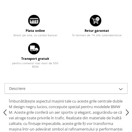
Suzuki
Diverse
Dopuri anulare clapete admisie
Toyota
Garnituri galerie admisie BMW
Volkswagen
Valve PCV
Plata online
Retur garantat
Volvo
direct pe site, cu cardul bancar
în termen de 14 zile calendaristice
Kit reparatie faruri
Adaptoare auxiliare
Produse cu discount de pana la
Transport gratuit
95%
pentru comenzi mai mari de 550
RON
Eleron Portbagaj
Descriere
Îmbunătățește aspectul mașinii tale cu aceste grile centrale duble
M design negru lucios, concepute special pentru modelele BMW
M. Aceste grile conferă un aer sportiv și elegant, asigurându-se că
vei atrage toate privirile în trafic. Realizate din materiale de înaltă
calitate, cu finisaje impecabile, aceste grile îți vor transforma
mașina într-un adevărat simbol al rafinamentului și performanței.