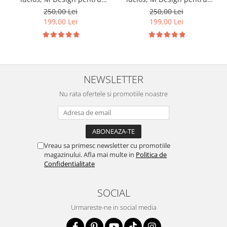
BMW E81 E87 Facelift
BMW F30
250,00 Lei
250,00 Lei
199,00 Lei
199,00 Lei
NEWSLETTER
Nu rata ofertele si promotiile noastre
Vreau sa primesc newsletter cu promotiile
magazinului. Afla mai multe in
Politica de
Confidentialitate
SOCIAL
Urmareste-ne in social media