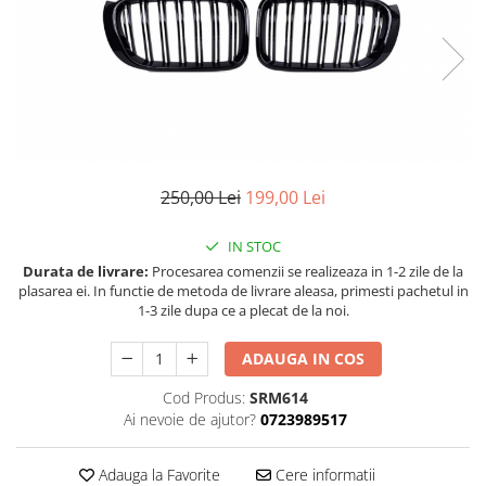
Land Rover
Piese interior
Mazda
Butoane
Display-uri
Mercedes-Benz
Manson schimbator viteze
Mini Cooper
Alte accesorii
Mitshubishi
Ornamente
Nissan
Antene
250,00 Lei
199,00 Lei
Opel
Piese exterior
Peugeot
Accesorii
IN STOC
Senzori parcare dedicati
Porsche
Durata de livrare:
Procesarea comenzii se realizeaza in 1-2 zile de la
plasarea ei. In functie de metoda de livrare aleasa, primesti pachetul in
Grile aerisire
Renault
1-3 zile dupa ce a plecat de la noi.
Camere mers inapoi
Saab
Capace oglinzi
ADAUGA IN COS
Seat
Sticle far
Cod Produs:
SRM614
Skoda
Diverse
Ai nevoie de ajutor?
0723989517
Smart
Tuning auto
Subaru
Kituri reparatie
Adauga la Favorite
Cere informatii