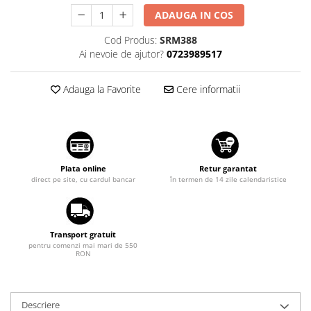
Suzuki
Dopuri anulare clapete admisie
ADAUGA IN COS
Garnituri galerie admisie BMW
Toyota
Cod Produs:
SRM388
Valve PCV
Ai nevoie de ajutor?
0723989517
Volkswagen
Kit reparatie faruri
Volvo
Adaptoare auxiliare
Adauga la Favorite
Cere informatii
Produse cu discount de pana la
95%
Eleron Portbagaj
Plata online
Retur garantat
direct pe site, cu cardul bancar
în termen de 14 zile calendaristice
Transport gratuit
pentru comenzi mai mari de 550
RON
Descriere