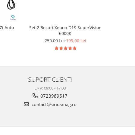
Set 2 Becuri Xenon D1S SuperVision
Zi Auto
Bec Le
6000K
250,00 Lei
199,00 Lei
SUPORT CLIENTI
L - V: 09:00 - 17:00
0723989517
contact@siriusmag.ro