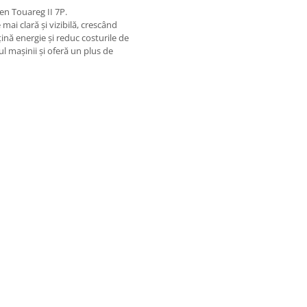
n Touareg II 7P.
ai clară și vizibilă, crescând
ină energie și reduc costurile de
l mașinii și oferă un plus de