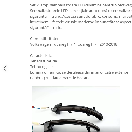
Suzuki
Set 2 lampi semnalizatoare LED dinamice pentru Volkswage
Dopuri anulare clapete admisie
Semnalizatoarele LED secvențiale auto oferă o semnalizare m
Garnituri galerie admisie BMW
Toyota
siguranța în trafic. Acestea sunt durabile, consumă mai puț
Valve PCV
întreținere. Efectele vizuale moderne îmbunătățesc aspectu
Volkswagen
siguranță în trafic.
Kit reparatie faruri
Volvo
Adaptoare auxiliare
Compatibilitate:
Volkswagen Touareg II 7P Touareg II 7P 2010-2018
Produse cu discount de pana la
95%
Caracteristici:
Eleron Portbagaj
Tenata fumurie
Tehnologie led
Lumina dinamica, se deruleaza din interior catre exterior
Canbus (Nu dau eroare de bec ars)