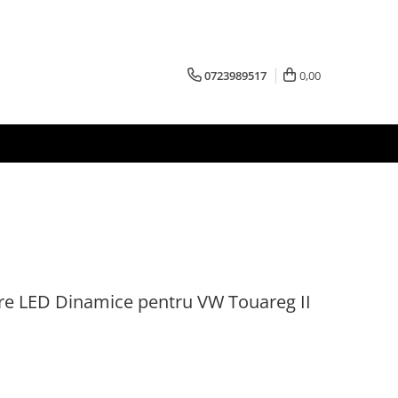
0723989517
0,00
re LED Dinamice pentru VW Touareg II