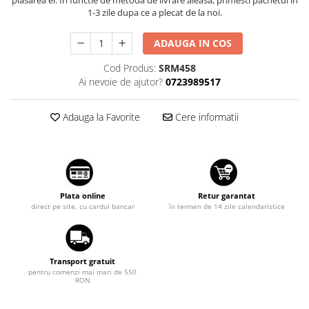
Suzuki
1-3 zile dupa ce a plecat de la noi.
Dopuri anulare clapete admisie
Garnituri galerie admisie BMW
Toyota
ADAUGA IN COS
Valve PCV
Volkswagen
Cod Produs:
SRM458
Kit reparatie faruri
Volvo
Ai nevoie de ajutor?
0723989517
Adaptoare auxiliare
Produse cu discount de pana la
Adauga la Favorite
Cere informatii
95%
Eleron Portbagaj
Plata online
Retur garantat
direct pe site, cu cardul bancar
în termen de 14 zile calendaristice
Transport gratuit
pentru comenzi mai mari de 550
RON