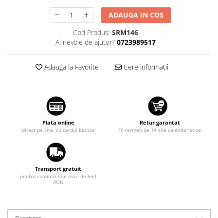
Suzuki
Dopuri anulare clapete admisie
ADAUGA IN COS
Garnituri galerie admisie BMW
Toyota
Cod Produs:
SRM146
Valve PCV
Volkswagen
Ai nevoie de ajutor?
0723989517
Kit reparatie faruri
Volvo
Adaptoare auxiliare
Adauga la Favorite
Cere informatii
Produse cu discount de pana la
95%
Eleron Portbagaj
Plata online
Retur garantat
direct pe site, cu cardul bancar
în termen de 14 zile calendaristice
Transport gratuit
pentru comenzi mai mari de 550
RON
Descriere