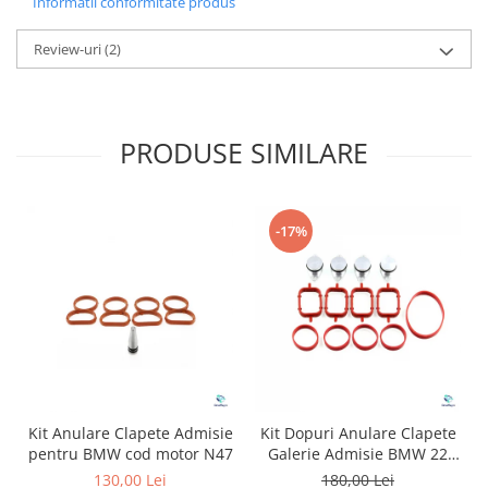
Informatii conformitate produs
Review-uri
(2)
PRODUSE SIMILARE
-17%
Kit Anulare Clapete Admisie
Kit Dopuri Anulare Clapete
pentru BMW cod motor N47
Galerie Admisie BMW 22
mm cod motor M47
130,00 Lei
180,00 Lei