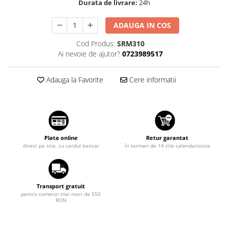
Durata de livrare:
24h
Suzuki
Dopuri anulare clapete admisie
Garnituri galerie admisie BMW
Toyota
ADAUGA IN COS
Valve PCV
Volkswagen
Cod Produs:
SRM310
Kit reparatie faruri
Ai nevoie de ajutor?
0723989517
Volvo
Adaptoare auxiliare
Produse cu discount de pana la
Adauga la Favorite
Cere informatii
95%
Eleron Portbagaj
Plata online
Retur garantat
direct pe site, cu cardul bancar
în termen de 14 zile calendaristice
Transport gratuit
pentru comenzi mai mari de 550
RON