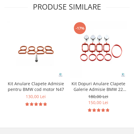
PRODUSE SIMILARE
-17%
Kit Anulare Clapete Admisie
Kit Dopuri Anulare Clapete
pentru BMW cod motor N47
Galerie Admisie BMW 22
mm cod motor M47
130,00 Lei
180,00 Lei
150,00 Lei