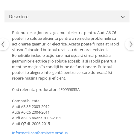
Descriere
Butonul de acționare a geamului electric pentru Audi A6 C6
poate fi o soluție eficientă pentru a remedia problemele cu
acționarea geamurilor electrice. Acesta poate fi instalat rapid
și ușor, înlocuind butonul uzat sau deteriorat existent.
Beneficiile includ o acționare mai ușoară și mai precisă a
geamurilor electrice și o soluție accesibilă și rapidă pentru a
menține mașina în condiții bune de funcționare. Butonul
poate fi o alegere inteligentă pentru cei care doresc să își
repare mașina rapid și eficient.
Cod referinta producator: 4F0959855A
Compatibilitate:
Audi A3 8P 2003-2012
Audi A6 C6 2004-2011
Audi A6 C6 Avant 2005-2011
Audi Q7 4L 2006-2015
Informatii conformitate produs