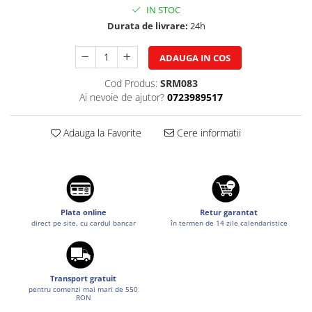
IN STOC
Suzuki
Dopuri anulare clapete admisie
Durata de livrare:
24h
Garnituri galerie admisie BMW
Toyota
Valve PCV
Volkswagen
ADAUGA IN COS
Kit reparatie faruri
Volvo
Cod Produs:
SRM083
Adaptoare auxiliare
Ai nevoie de ajutor?
0723989517
Produse cu discount de pana la
95%
Adauga la Favorite
Cere informatii
Eleron Portbagaj
Plata online
Retur garantat
direct pe site, cu cardul bancar
în termen de 14 zile calendaristice
Transport gratuit
pentru comenzi mai mari de 550
RON