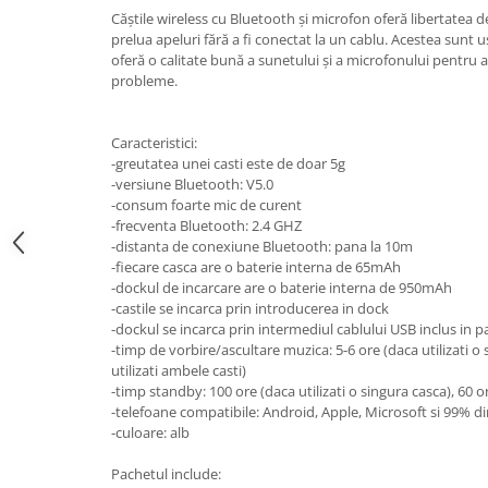
Suzuki
Căștile wireless cu Bluetooth și microfon oferă libertatea 
Dopuri anulare clapete admisie
prelua apeluri fără a fi conectat la un cablu. Acestea sunt uș
Garnituri galerie admisie BMW
Toyota
oferă o calitate bună a sunetului și a microfonului pentru ap
Valve PCV
probleme.
Volkswagen
Kit reparatie faruri
Volvo
Adaptoare auxiliare
Caracteristici:
-greutatea unei casti este de doar 5g
Produse cu discount de pana la
-versiune Bluetooth: V5.0
95%
-consum foarte mic de curent
Eleron Portbagaj
-frecventa Bluetooth: 2.4 GHZ
-distanta de conexiune Bluetooth: pana la 10m
-fiecare casca are o baterie interna de 65mAh
-dockul de incarcare are o baterie interna de 950mAh
-castile se incarca prin introducerea in dock
-dockul se incarca prin intermediul cablului USB inclus in 
-timp de vorbire/ascultare muzica: 5-6 ore (daca utilizati o 
utilizati ambele casti)
-timp standby: 100 ore (daca utilizati o singura casca), 60 or
-telefoane compatibile: Android, Apple, Microsoft si 99% di
-culoare: alb
Pachetul include: