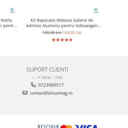
 Rotita
Kit Reparatie Motoras Galerie de
Dop anu
er pentru
Admisie Aluminiu pentru Volkswagen
N
Skoda Seat Audi P2015
130,00 Lei
104,00 Lei
SUPORT CLIENTI
L - V: 09:00 - 17:00
0723989517
contact@siriusmag.ro