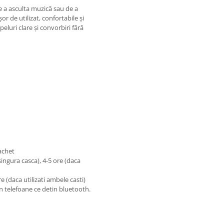
de a asculta muzică sau de a
or de utilizat, confortabile și
eluri clare și convorbiri fără
pachet
singura casca), 4-5 ore (daca
e (daca utilizati ambele casti)
n telefoane ce detin bluetooth.