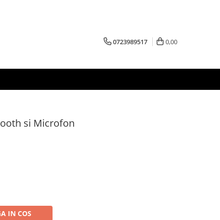
0723989517
0,00
tooth si Microfon
A IN COS