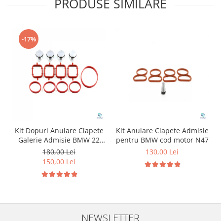
PRODUSE SIMILARE
-17%
Kit Dopuri Anulare Clapete
Kit Anulare Clapete Admisie
Galerie Admisie BMW 22
pentru BMW cod motor N47
mm cod motor M47
180,00 Lei
130,00 Lei
150,00 Lei
NEWSLETTER