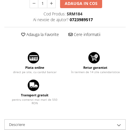
Tuning auto
ADAUGA IN COS
Suzuki
Kituri reparatie
Cod Produs:
SRM184
Toyota
Ai nevoie de ajutor?
0723989517
Diverse
Volkswagen
Dopuri anulare clapete admisie
Volvo
Adauga la Favorite
Cere informatii
Garnituri galerie admisie BMW
Valve PCV
Kit reparatie faruri
Adaptoare auxiliare
Produse cu discount de pana la
Plata online
Retur garantat
direct pe site, cu cardul bancar
în termen de 14 zile calendaristice
95%
Eleron Portbagaj
Transport gratuit
pentru comenzi mai mari de 550
RON
Descriere