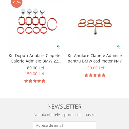
-17%
Kit Dopuri Anulare Clapete
Kit Anulare Clapete Admisie
Galerie Admisie BMW 22
pentru BMW cod motor N47
mm cod motor M47
180,00 Lei
130,00 Lei
150,00 Lei
NEWSLETTER
Nu rata ofertele si promotiile noastre