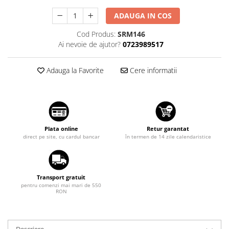
Suzuki
Dopuri anulare clapete admisie
ADAUGA IN COS
Garnituri galerie admisie BMW
Toyota
Cod Produs:
SRM146
Valve PCV
Volkswagen
Ai nevoie de ajutor?
0723989517
Kit reparatie faruri
Volvo
Adaptoare auxiliare
Adauga la Favorite
Cere informatii
Produse cu discount de pana la
95%
Eleron Portbagaj
Plata online
Retur garantat
direct pe site, cu cardul bancar
în termen de 14 zile calendaristice
Transport gratuit
pentru comenzi mai mari de 550
RON
Descriere