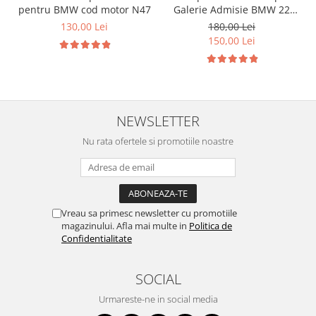
pentru BMW cod motor N47
Galerie Admisie BMW 22
mm cod motor M47
130,00 Lei
180,00 Lei
150,00 Lei
NEWSLETTER
Nu rata ofertele si promotiile noastre
Vreau sa primesc newsletter cu promotiile
magazinului. Afla mai multe in
Politica de
Confidentialitate
SOCIAL
Urmareste-ne in social media