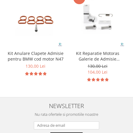
Kit Anulare Clapete Admisie
Kit Reparatie Motoras
pentru BMW cod motor N47
Galerie de Admisie
Aluminiu pentru
130,00 Lei
130,00 Lei
Volkswagen Skoda Seat
104,00 Lei
Audi P2015
NEWSLETTER
Nu rata ofertele si promotiile noastre