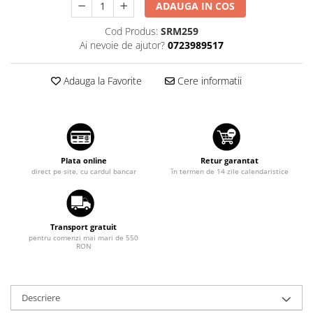
ADAUGA IN COS
Suzuki
Dopuri anulare clapete admisie
Cod Produs:
SRM259
Garnituri galerie admisie BMW
Toyota
Ai nevoie de ajutor?
0723989517
Valve PCV
Volkswagen
Kit reparatie faruri
Volvo
Adauga la Favorite
Cere informatii
Adaptoare auxiliare
Produse cu discount de pana la
95%
Eleron Portbagaj
Plata online
Retur garantat
direct pe site, cu cardul bancar
în termen de 14 zile calendaristice
Transport gratuit
pentru comenzi mai mari de 550
RON
Descriere