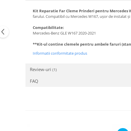
Suzuki
Dopuri anulare clapete admisie
Kit Reparatie Far Cleme Prinderi pentru Mercedes 
Garnituri galerie admisie BMW
Toyota
farului. Compatibil cu Mercedes W167, ușor de instalat și 
Valve PCV
Volkswagen
Compatibilitate:
Kit reparatie faruri
Volvo
Mercedes-Benz GLE W167 2020-2021
Adaptoare auxiliare
**Kit-ul contine clemele pentru ambele faruri (sta
Produse cu discount de pana la
95%
Informatii conformitate produs
Eleron Portbagaj
Review-uri
(1)
FAQ