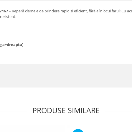
W167
– Repară clemele de prindere rapid și eficient, fără a înlocui farul! Cu ac
rezistent.
nga+dreapta)
PRODUSE SIMILARE