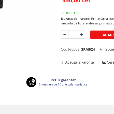
IN STOC
Durata de livrare:
Procesarea comen
metoda de livrare aleasa, primesti pa
ADAUG
Cod Produs:
SRM624
Ai nevoie
Adauga la Favorite
Cere 
Retur garantat
în termen de 14 zile calendaristice