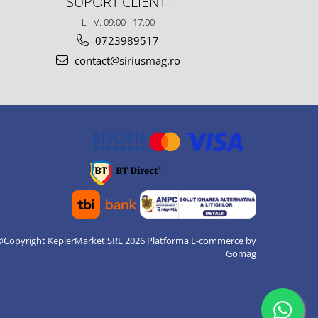
SUPORT CLIENTI
L - V: 09:00 - 17:00
0723989517
contact@siriusmag.ro
©Copyright KeplerMarket SRL 2026
Platforma E-commerce by
Gomag