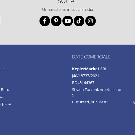
SOCIAL
Urmareste-ne in social media
DATE COMERCIALE
ale
KeplerMarket SRL
J40/18737/2021
RO45144367
e Retur
Strada Turceni, nr 44, sector
5
par
Bucuresti, Bucuresti
 plata