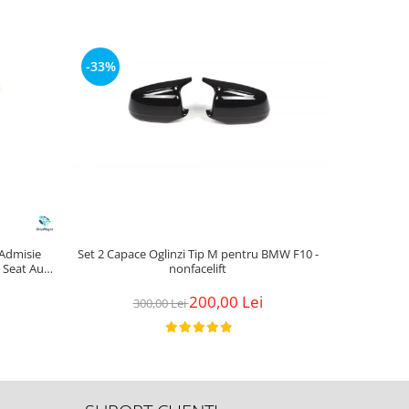
-33%
-22%
 Admisie
Set 2 Capace Oglinzi Tip M pentru BMW F10 -
Kit Complet
 Seat Audi
nonfacelift
Motoras
200,00 Lei
300,00 Lei
2