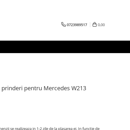
0723989517
0,00
me prinderi pentru Mercedes W213
zii se realizeaza in 1-2 zile de la plasarea ei. In functie de