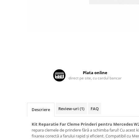
Land Rover
Piese interior
Mazda
Butoane
Display-uri
Mercedes-Benz
Manson schimbator viteze
Mini Cooper
Alte accesorii
Mitshubishi
Ornamente
Nissan
Antene
Opel
Piese exterior
Peugeot
Accesorii
Plata online
Senzori parcare dedicati
Porsche
direct pe site, cu cardul bancar
Grile aerisire
Renault
Camere mers inapoi
Saab
Capace oglinzi
Seat
Sticle far
Review-uri
(1)
FAQ
Descriere
Skoda
Diverse
Kit Reparatie Far Cleme Prinderi pentru Mercedes W
Smart
Tuning auto
repara clemele de prindere fără a schimba farul! Cu acest ki
Subaru
Kituri reparatie
fixarea corectă a farului rapid și eficient. Compatibil cu Me