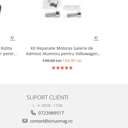
 Rotita
Kit Reparatie Motoras Galerie de
Dop anu
er pentru
Admisie Aluminiu pentru Volkswagen
N
Skoda Seat Audi P2015
130,00 Lei
104,00 Lei
SUPORT CLIENTI
L - V: 09:00 - 17:00
0723989517
contact@siriusmag.ro