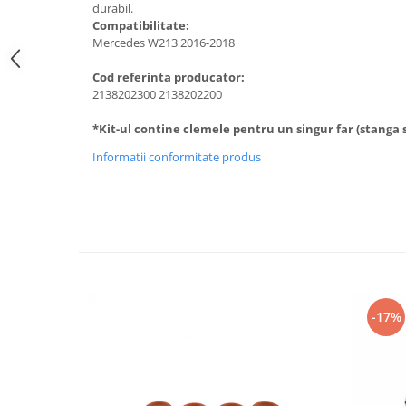
durabil.
Suzuki
Diverse
Compatibilitate:
Dopuri anulare clapete admisie
Mercedes W213 2016-2018
Toyota
Garnituri galerie admisie BMW
Volkswagen
Cod referinta producator:
Valve PCV
2138202300 2138202200
Volvo
Kit reparatie faruri
*Kit-ul contine clemele pentru un singur far (stanga 
Adaptoare auxiliare
Informatii conformitate produs
Produse cu discount de pana la
95%
Eleron Portbagaj
-17%