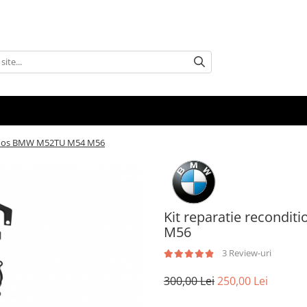
 vanos BMW M52TU M54 M56
Kit reparatie recond
M56
3 Review-uri
300,00 Lei
250,00 Lei