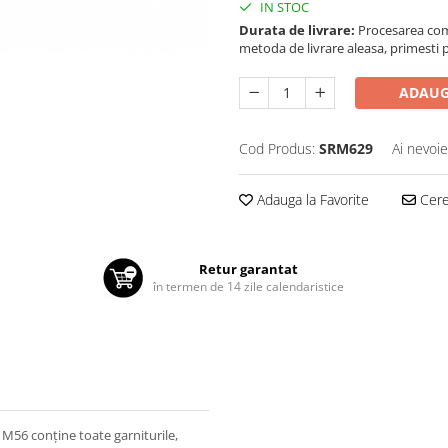
IN STOC
Durata de livrare:
Procesarea comen
metoda de livrare aleasa, primesti pa
ADAUG
Cod Produs:
SRM629
Ai nevoie
Adauga la Favorite
Cere 
Retur garantat
în termen de 14 zile calendaristice
56 conține toate garniturile,