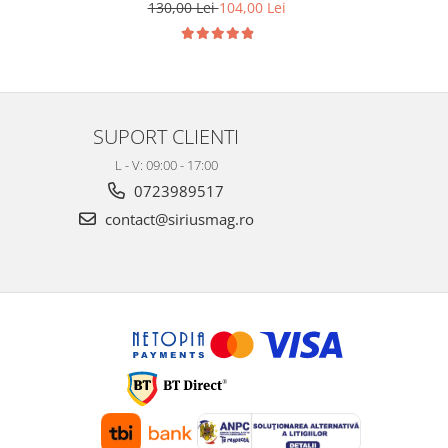
Skoda Seat Audi P2015
130,00 Lei
104,00 Lei
SUPORT CLIENTI
L - V: 09:00 - 17:00
0723989517
contact@siriusmag.ro