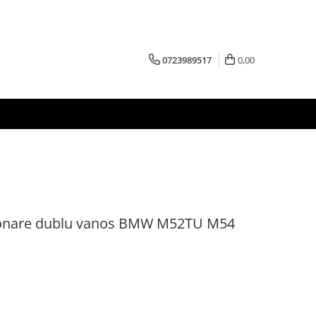
0723989517
0,00
itionare dublu vanos BMW M52TU M54