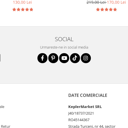
BMW
130,00 Lei
219,00 Lei
170,00 Lei
SOCIAL
Urmareste-ne in social media
DATE COMERCIALE
ale
KeplerMarket SRL
J40/18737/2021
RO45144367
e Retur
Strada Turceni, nr 44, sector