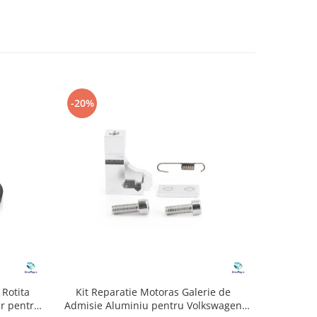
-20%
 Rotita
Kit Reparatie Motoras Galerie de
Bec Led T
er pentru
Admisie Aluminiu pentru Volkswagen