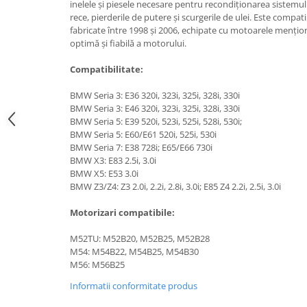
inelele și piesele necesare pentru recondiționarea sistemu
Tuning auto
Suzuki
rece, pierderile de putere și scurgerile de ulei. Este com
Kituri reparatie
fabricate între 1998 și 2006, echipate cu motoarele mențio
Toyota
optimă și fiabilă a motorului.
Diverse
Volkswagen
Dopuri anulare clapete admisie
Compatibilitate:
Volvo
Garnituri galerie admisie BMW
BMW Seria 3: E36 320i, 323i, 325i, 328i, 330i
Valve PCV
BMW Seria 3: E46 320i, 323i, 325i, 328i, 330i
Kit reparatie faruri
BMW Seria 5: E39 520i, 523i, 525i, 528i, 530i;
BMW Seria 5: E60/E61 520i, 525i, 530i
Adaptoare auxiliare
BMW Seria 7: E38 728i; E65/E66 730i
Produse cu discount de pana la
BMW X3: E83 2.5i, 3.0i
BMW X5: E53 3.0i
95%
BMW Z3/Z4: Z3 2.0i, 2.2i, 2.8i, 3.0i; E85 Z4 2.2i, 2.5i, 3.0i
Eleron Portbagaj
Motorizari compatibile:
M52TU: M52B20, M52B25, M52B28
M54: M54B22, M54B25, M54B30
M56: M56B25
Informatii conformitate produs