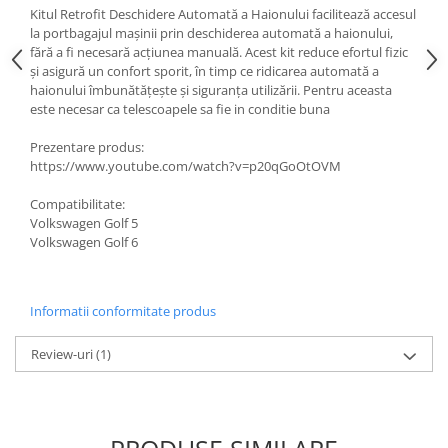
Kitul Retrofit Deschidere Automată a Haionului facilitează accesul
la portbagajul mașinii prin deschiderea automată a haionului,
fără a fi necesară acțiunea manuală. Acest kit reduce efortul fizic
și asigură un confort sporit, în timp ce ridicarea automată a
haionului îmbunătățește și siguranța utilizării. Pentru aceasta
este necesar ca telescoapele sa fie in conditie buna
Prezentare produs:
https://www.youtube.com/watch?v=p20qGoOtOVM
Compatibilitate:
Volkswagen Golf 5
Volkswagen Golf 6
Informatii conformitate produs
Review-uri
(1)