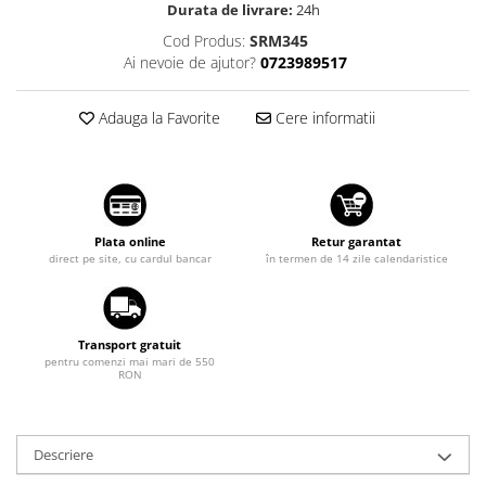
Durata de livrare:
24h
Suzuki
Dopuri anulare clapete admisie
Cod Produs:
SRM345
Garnituri galerie admisie BMW
Toyota
Ai nevoie de ajutor?
0723989517
Valve PCV
Volkswagen
Kit reparatie faruri
Adauga la Favorite
Cere informatii
Volvo
Adaptoare auxiliare
Produse cu discount de pana la
95%
Eleron Portbagaj
Plata online
Retur garantat
direct pe site, cu cardul bancar
în termen de 14 zile calendaristice
Transport gratuit
pentru comenzi mai mari de 550
RON
Descriere