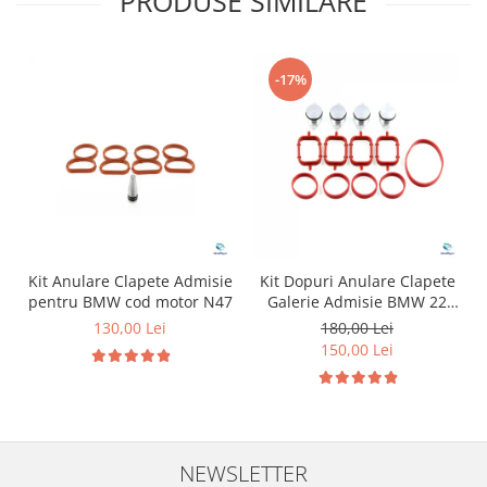
PRODUSE SIMILARE
-17%
Kit Anulare Clapete Admisie
Kit Dopuri Anulare Clapete
pentru BMW cod motor N47
Galerie Admisie BMW 22
mm cod motor M47
130,00 Lei
180,00 Lei
150,00 Lei
NEWSLETTER