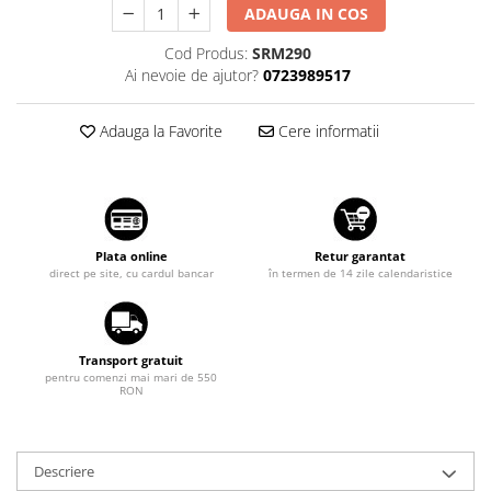
Tuning auto
ADAUGA IN COS
Suzuki
Kituri reparatie
Cod Produs:
SRM290
Toyota
Ai nevoie de ajutor?
0723989517
Diverse
Volkswagen
Dopuri anulare clapete admisie
Volvo
Adauga la Favorite
Cere informatii
Garnituri galerie admisie BMW
Valve PCV
Kit reparatie faruri
Adaptoare auxiliare
Produse cu discount de pana la
Plata online
Retur garantat
direct pe site, cu cardul bancar
în termen de 14 zile calendaristice
95%
Eleron Portbagaj
Transport gratuit
pentru comenzi mai mari de 550
RON
Descriere