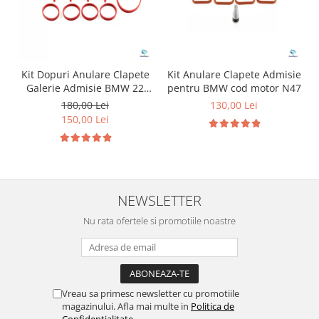
Kit Dopuri Anulare Clapete
Kit Anulare Clapete Admisie
Galerie Admisie BMW 22
pentru BMW cod motor N47
mm cod motor M47
180,00 Lei
130,00 Lei
150,00 Lei
NEWSLETTER
Nu rata ofertele si promotiile noastre
Vreau sa primesc newsletter cu promotiile
magazinului. Afla mai multe in
Politica de
Confidentialitate