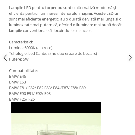
Lampile LED pentru torpedou sunt o alternativă modernă și
eficientă pentru iluminarea interiorului mașinii. Aceste LED-uri
sunt mai eficiente energetic, au o durată de viață mai lungă și o
luminozitate mai puternică, oferind o iluminare mai bună decât
lampile convenționale, înlocuindu-le cu succes.
Caracteristici:
Lumina: 6000K (alb rece)
Tehologie: Led Canbus (nu dau eroare de bec ars)
Putere: 5W
Compatibilitate:
BMW E46
BMW E53
BMW E81/ E82/ E82 E83/ E84 /E87/ E88/ E89
BMW E90 E91/ E92/ E93
BMW F25/ F26