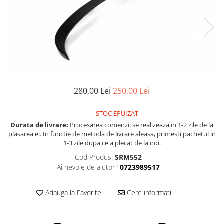
Land Rover
Butoane
Mazda
Display-uri
Manson schimbator viteze
Mercedes-Benz
Alte accesorii
Mini Cooper
Ornamente
Mitshubishi
Antene
Nissan
Piese exterior
280,00 Lei
250,00 Lei
Opel
Accesorii
Peugeot
Senzori parcare dedicati
STOC EPUIZAT
Grile aerisire
Porsche
Durata de livrare:
Procesarea comenzii se realizeaza in 1-2 zile de la
plasarea ei. In functie de metoda de livrare aleasa, primesti pachetul in
Camere mers inapoi
Renault
1-3 zile dupa ce a plecat de la noi.
Capace oglinzi
Saab
Cod Produs:
SRM552
Sticle far
Ai nevoie de ajutor?
0723989517
Seat
Diverse
Skoda
Tuning auto
Adauga la Favorite
Cere informatii
Smart
Kituri reparatie
Subaru
Diverse