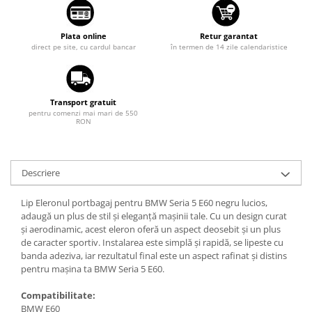
Suzuki
Dopuri anulare clapete admisie
Garnituri galerie admisie BMW
Toyota
Plata online
Retur garantat
direct pe site, cu cardul bancar
în termen de 14 zile calendaristice
Valve PCV
Volkswagen
Kit reparatie faruri
Volvo
Adaptoare auxiliare
Transport gratuit
Produse cu discount de pana la
pentru comenzi mai mari de 550
95%
RON
Eleron Portbagaj
Descriere
Lip Eleronul portbagaj pentru BMW Seria 5 E60 negru lucios,
adaugă un plus de stil și eleganță mașinii tale. Cu un design curat
și aerodinamic, acest eleron oferă un aspect deosebit și un plus
de caracter sportiv. Instalarea este simplă și rapidă, se lipeste cu
banda adeziva, iar rezultatul final este un aspect rafinat și distins
pentru mașina ta BMW Seria 5 E60.
Compatibilitate:
BMW E60