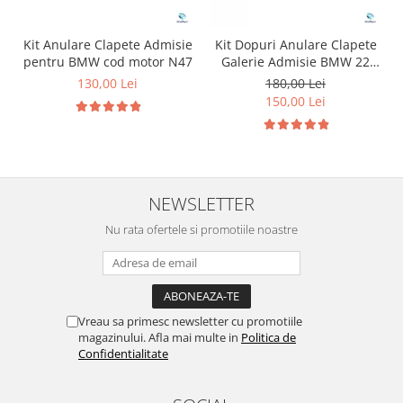
Kit Anulare Clapete Admisie
Kit Dopuri Anulare Clapete
pentru BMW cod motor N47
Galerie Admisie BMW 22
mm cod motor M47
130,00 Lei
180,00 Lei
150,00 Lei
NEWSLETTER
Nu rata ofertele si promotiile noastre
Vreau sa primesc newsletter cu promotiile
magazinului. Afla mai multe in
Politica de
Confidentialitate