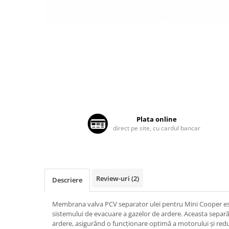
Land Rover
Butoane
Mazda
Display-uri
Manson schimbator viteze
Mercedes-Benz
Alte accesorii
Mini Cooper
Ornamente
Mitshubishi
Antene
Nissan
Piese exterior
Opel
Accesorii
Peugeot
Senzori parcare dedicati
Plata online
Grile aerisire
Porsche
direct pe site, cu cardul bancar
Camere mers inapoi
Renault
Capace oglinzi
Saab
Sticle far
Seat
Review-uri
(2)
Diverse
Descriere
Skoda
Tuning auto
Membrana valva PCV separator ulei pentru Mini Cooper es
Smart
Kituri reparatie
sistemului de evacuare a gazelor de ardere. Aceasta separă 
Subaru
ardere, asigurând o funcționare optimă a motorului și red
Diverse