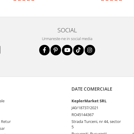
SOCIAL
Urmareste-ne in social media
DATE COMERCIALE
ale
KeplerMarket SRL
J40/18737/2021
RO45144367
e Retur
Strada Turceni, nr 44, sector
5
par
Bucuresti, Bucuresti