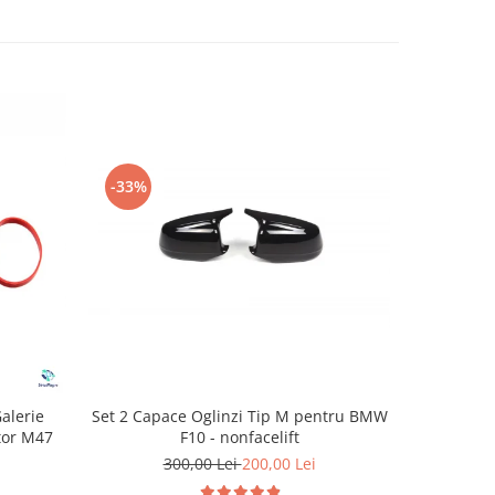
-33%
-22%
Set 2 Capace Oglinzi Tip M pentru BMW
alerie
Kit Comp
F10 - nonfacelift
or M47
Actuator M
300,00 Lei
200,00 Lei
2