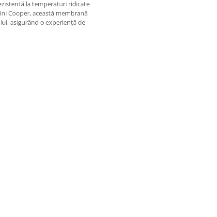
ezistentă la temperaturi ridicate
e Mini Cooper, această membrană
ului, asigurând o experiență de