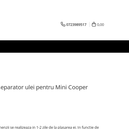
0723989517
0,00
parator ulei pentru Mini Cooper
zii se realizeaza in 1-2 zile de la plasarea ei. In functie de