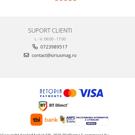
SUPORT CLIENTI
L - V: 09:00 - 17:00
0723989517
contact@siriusmag.ro
©Copyright KeplerMarket SRL 2026
Platforma E-commerce by