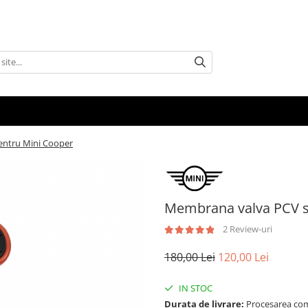
entru Mini Cooper
Membrana valva PCV se
2 Review-uri
180,00 Lei
120,00 Lei
IN STOC
Durata de livrare:
Procesarea comen