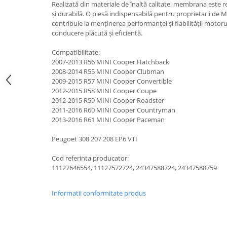
Realizată din materiale de înaltă calitate, membrana este r
Suzuki
Dopuri anulare clapete admisie
și durabilă. O piesă indispensabilă pentru proprietarii d
contribuie la menținerea performanței și fiabilității motor
Garnituri galerie admisie BMW
Toyota
conducere plăcută și eficientă.
Valve PCV
Volkswagen
Kit reparatie faruri
Compatibilitate:
Volvo
2007-2013 R56 MINI Cooper Hatchback
Adaptoare auxiliare
2008-2014 R55 MINI Cooper Clubman
Produse cu discount de pana la
2009-2015 R57 MINI Cooper Convertible
95%
2012-2015 R58 MINI Cooper Coupe
2012-2015 R59 MINI Cooper Roadster
Eleron Portbagaj
2011-2016 R60 MINI Cooper Countryman
2013-2016 R61 MINI Cooper Paceman
Peugoet 308 207 208 EP6 VTI
Cod referinta producator:
11127646554, 11127572724, 24347588724, 24347588759
Informatii conformitate produs