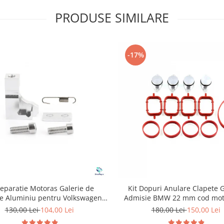
PRODUSE SIMILARE
-17%
Reparatie Motoras Galerie de
Kit Dopuri Anulare Clapete G
e Aluminiu pentru Volkswagen
Admisie BMW 22 mm cod mot
Skoda Seat Audi P2015
130,00 Lei
104,00 Lei
180,00 Lei
150,00 Lei