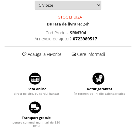
Suzuki
Diverse
Dopuri anulare clapete admisie
Toyota
STOC EPUIZAT
Garnituri galerie admisie BMW
Volkswagen
Durata de livrare:
24h
Valve PCV
Cod Produs:
SRM304
Volvo
Kit reparatie faruri
Ai nevoie de ajutor?
0723989517
Adaptoare auxiliare
Adauga la Favorite
Cere informatii
Produse cu discount de pana la
95%
Eleron Portbagaj
Plata online
Retur garantat
direct pe site, cu cardul bancar
în termen de 14 zile calendaristice
Transport gratuit
pentru comenzi mai mari de 550
RON